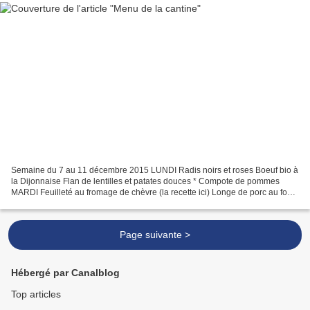
Semaine du 7 au 11 décembre 2015 LUNDI Radis noirs et roses Boeuf bio à
la Dijonnaise Flan de lentilles et patates douces * Compote de pommes
MARDI Feuilleté au fromage de chèvre (la recette ici) Longe de porc au four
Petits pois Yaourt nature JEUDI Velouté...
Page suivante >
Hébergé par Canalblog
Top articles