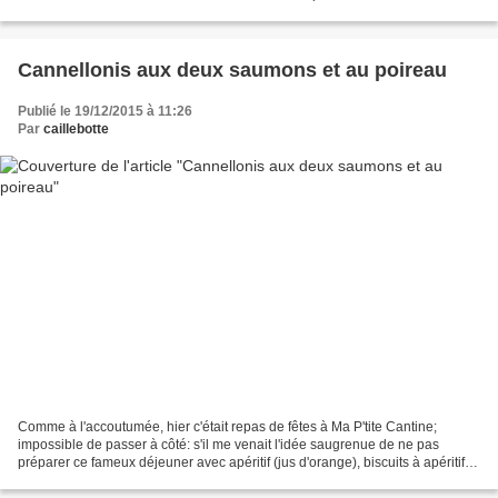
venir. Je vous ai donc sélectionné...
Cannellonis aux deux saumons et au poireau
Publié le 19/12/2015 à 11:26
Par
caillebotte
Comme à l'accoutumée, hier c'était repas de fêtes à Ma P'tite Cantine;
impossible de passer à côté: s'il me venait l'idée saugrenue de ne pas
préparer ce fameux déjeuner avec apéritif (jus d'orange), biscuits à apéritif,
nappe en papier décoré, serviettes...