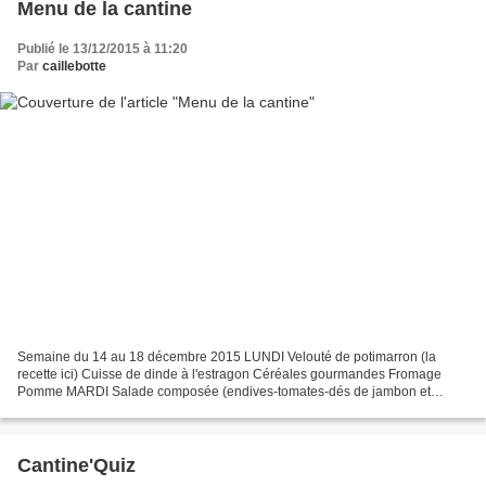
Menu de la cantine
Publié le 13/12/2015 à 11:20
Par
caillebotte
Semaine du 14 au 18 décembre 2015 LUNDI Velouté de potimarron (la
recette ici) Cuisse de dinde à l'estragon Céréales gourmandes Fromage
Pomme MARDI Salade composée (endives-tomates-dés de jambon et
gruyère) Chili con carne bio (la recette ici) Riz Crème...
Cantine'Quiz