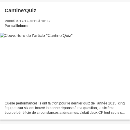
Cantine'Quiz
Publié le 17/12/2015 à 18:32
Par
caillebotte
Quelle performance! ils ont fait fort pour le dernier quiz de l'année 2015! cinq
équipes sur six ont trouvé la bonne réponse à ma question; la sixième
équipe bénéficie de circonstances atténuantes, c'était deux CP tout seuls sur
une table de maternelles...