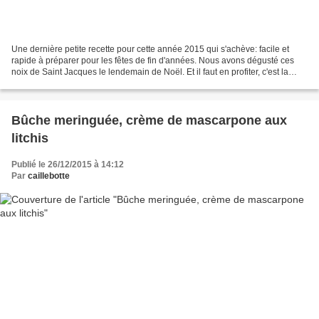
Une dernière petite recette pour cette année 2015 qui s'achève: facile et
rapide à préparer pour les fêtes de fin d'années. Nous avons dégusté ces
noix de Saint Jacques le lendemain de Noël. Et il faut en profiter, c'est la
pleine saison. Ingrédients:...
Bûche meringuée, crème de mascarpone aux
litchis
Publié le 26/12/2015 à 14:12
Par
caillebotte