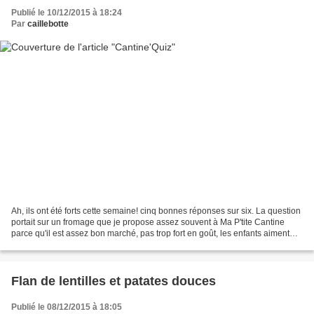
Publié le 10/12/2015 à 18:24
Par
caillebotte
Ah, ils ont été forts cette semaine! cinq bonnes réponses sur six. La question
portait sur un fromage que je propose assez souvent à Ma P'tite Cantine
parce qu'il est assez bon marché, pas trop fort en goût, les enfants aiment
bien. A l’origine, le Saint-Paulin...
Flan de lentilles et patates douces
Publié le 08/12/2015 à 18:05