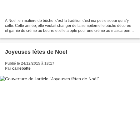
A Noël, en matière de bûche, c'est la tradition c'est ma petite soeur qui s'y
colle. Cette année, elle voulait changer de la sempiternelle bûche décorée
et garnie de crème au beurre et elle a opté pour une crème au mascarpone
et litchis pour l'intérieur...
Joyeuses fêtes de Noël
Publié le 24/12/2015 à 18:17
Par
caillebotte