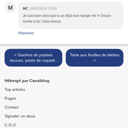
M
MC
18/02/2026 19:09
Je suis bien sûre que tu as déjà tout mangé.<br /> Douce
soirée à toi ! Gros bisous
Répondre
< Gaufres de patates
Tarte aux feuilles de blettes
douces, pesto de roquette
>
et burrata
Hébergé par Canalblog
Top articles
Pages
Contact
Signaler un abus
C.G.U.