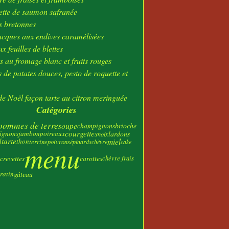
ier
(23)
tte de saumon safranée
s bretonnes
acques aux endives caramélisées
x feuilles de blettes
s au fromage blanc et fruits rouges
 de patates douces, pesto de roquette et
e Noël façon tarte au citron meringuée
Catégories
pommes de terre
soupe
champignons
brioche
courgettes
ignons
jambon
poireaux
lardons
noix
tarte
miel
l
thon
terrine
poivrons
épinards
chèvre
cake
menu
crevettes
carottes
chèvre frais
ratin
gâteau