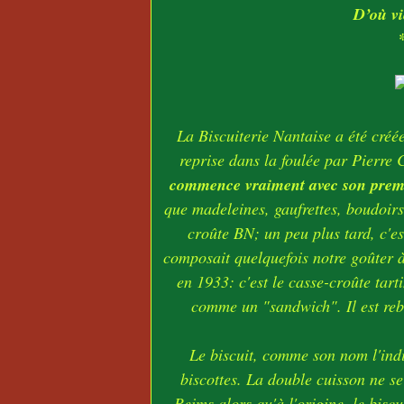
D’où vie
La Biscuiterie Nantaise a été créé
reprise dans la foulée par Pierre 
commence vraiment avec son premier
que madeleines, gaufrettes, boudoirs
croûte BN; un peu plus tard, c'es
composait quelquefois notre goûter 
en 1933: c'est le casse-croûte tart
comme un "sandwich". Il est re
Le biscuit, comme son nom l'indi
biscottes. La double cuisson ne se
Reims alors qu'à l'origine, le biscu