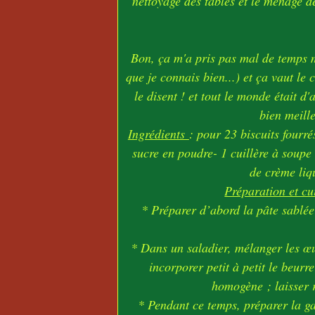
nettoyage des tables et le ménage d
Bon, ça m'a pris pas mal de temps m
que je connais bien...) et ça vaut le
le disent ! et tout le monde était d
bien meill
Ingrédients
: pour 23 biscuits fourr
sucre en poudre- 1 cuillère à soupe 
de crème liq
Préparation et c
* Préparer d’abord la pâte sablée 
* Dans un saladier, mélanger les œuf
incorporer petit à petit le beurr
homogène ; laisser 
* Pendant ce temps, préparer la ga