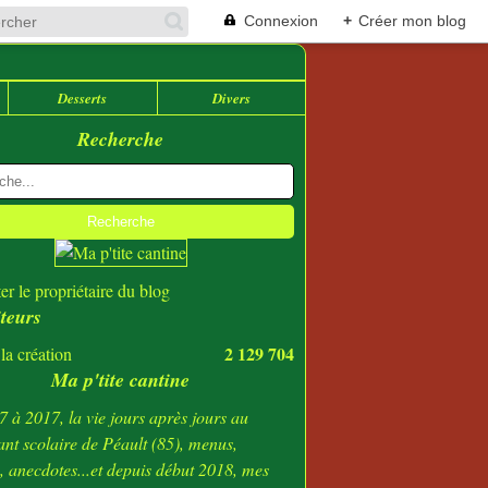
Connexion
+
Créer mon blog
Desserts
Divers
Recherche
er le propriétaire du blog
iteurs
2 129 704
la création
Ma p'tite cantine
 à 2017, la vie jours après jours au
ant scolaire de Péault (85), menus,
s, anecdotes...et depuis début 2018, mes