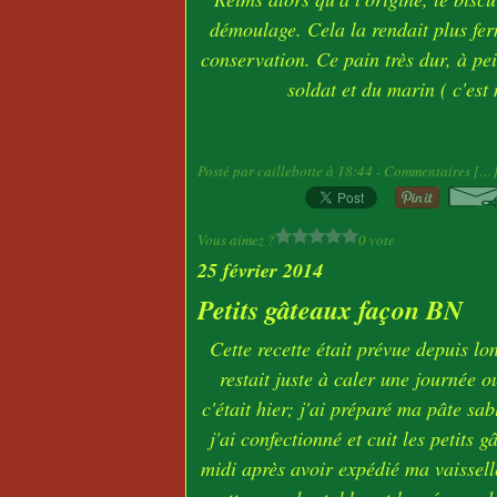
démoulage. Cela la rendait plus fer
conservation. Ce pain très dur, à pei
soldat et du marin ( c'es
Posté par caillebotte à 18:44 -
Commentaires [
…
Vous aimez ?
0 vote
25 février 2014
Petits gâteaux façon BN
Cette recette était prévue depuis 
restait juste à caler une journée où
c'était hier; j'ai préparé ma pâte sa
j'ai confectionné et cuit les petits
midi après avoir expédié ma vaisselle