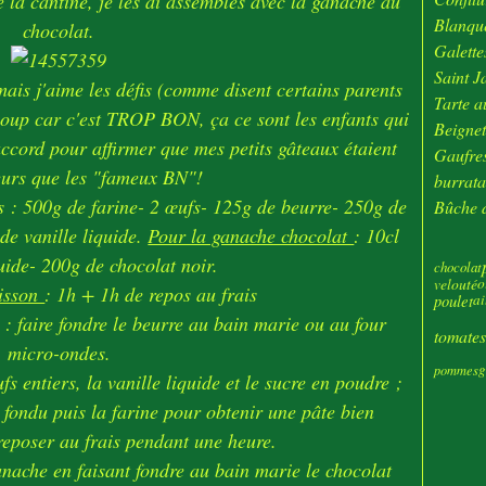
e la cantine, je les ai assemblés avec la ganache au
Janv
Blanque
chocolat.
Galette
Saint J
ais j'aime les défis (comme disent certains parents
Tarte au
 coup car c'est TROP BON, ça ce sont les enfants qui
Beignet
'accord pour affirmer que mes petits gâteaux étaient
Gaufres
eurs que les "fameux BN"!
burrata
és : 500g de farine- 2 œufs- 125g de beurre- 250g de
Bûche d
de vanille liquide.
Pour la ganache chocolat
: 10cl
uide- 200g de chocolat noir.
chocolat
velouté
o
uisson
: 1h + 1h de repos au frais
poulet
ai
: faire fondre le beurre au bain marie ou au four
tomates
micro-ondes.
g
pommes
s entiers, la vanille liquide et le sucre en poudre ;
e fondu puis la farine pour obtenir une pâte bien
reposer au frais pendant une heure.
nache en faisant fondre au bain marie le chocolat