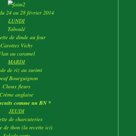
du 24 au 28 février 2014
LUNDI
Taboulé
ette de dinde au four
Carottes Vichy
Flan au caramel
MARDI
de de riz au surimi
oeuf Bourguignon
Choux fleurs
Crème anglaise
biscuits comme un BN *
JEUDI
ette de charcuteries
 de thon (
la recette ici
)
Salade verte