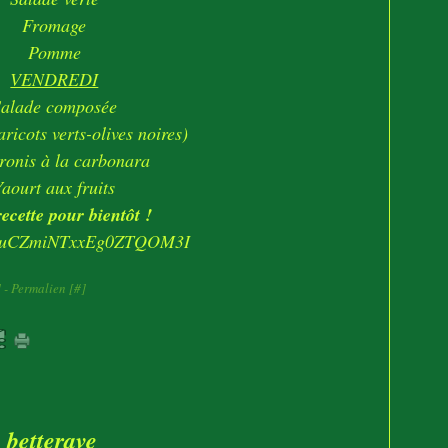
Fromage
Pomme
VENDREDI
Salade composée
ricots verts-olives noires)
onis à la carbonara
Yaourt aux fruits
ecette pour bientôt !
]
- Permalien [
#
]
 betterave