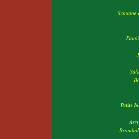
Semaine 
Paupi
Sala
B
Petits 
Assi
Brandade