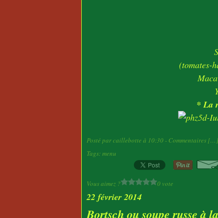
(tomates-ha
Macar
* La r
Posté par caillebotte à 10:30 -
Commentaires [
…
Tags:
menu
Vous aimez ?
0 vote
22 février 2014
Bortsch ou soupe russe à la