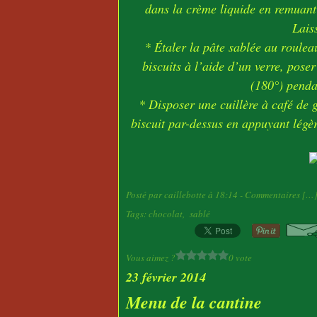
dans la crème liquide en remuant 
Lais
* Étaler la pâte sablée au roulea
biscuits à l’aide d’un verre, poser
(180°) penda
* Disposer une cuillère à café de 
biscuit par-dessus en appuyant légè
Posté par caillebotte à 18:14 -
Commentaires [
…
Tags:
chocolat
,
sablé
Vous aimez ?
0 vote
23 février 2014
Menu de la cantine