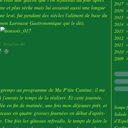
2017
Avri
Juin
Juill
Aoû
Sep
Oct
Nov
Déc
me et plus sèche mais lui assurait aussi une longue
2016
Mar
Mai
Juin
Juill
Aoû
Sep
Oct
Nov
Déc
ne levé, fut pendant des siècles l'aliment de base du
2015
Févr
Avri
Mai
Juin
Juill
Aoû
Sep
Oct
Nov
Déc
t mon Larousse Gastronomique qui le dit).
2014
Mar
Avri
Mai
Juin
Juill
Aoû
Sep
Oct
Nov
Déc
2013
Févr
Mar
Avri
Mai
Juin
Juill
Aoû
Sep
Oct
Nov
Déc
2012
Janv
Févr
Mar
Avri
Mai
Juin
Juill
Aoû
Sep
Oct
Nov
Déc
]
- Permalien [
#
]
2011
Janv
Févr
Mar
Avri
Mai
Juin
Juill
Aoû
Sep
Oct
Nov
Déc
2010
Janv
Févr
Mar
Avri
Mai
Juin
Juill
Aoû
Sep
Oct
Nov
Déc
2009
Janv
Févr
Mar
Avri
Mai
Juin
Juill
Aoû
Sep
Oct
Nov
Déc
Janv
Févr
Mar
Avri
Mai
Juin
Juill
Aoû
Sep
Oct
Nov
Déc
Janv
Févr
Mar
Avri
Mai
Juin
Juill
Aoû
Sep
Oct
Nov
Janv
Févr
Mar
Avri
Mai
Juin
Juill
Aoû
Sep
Oct
Janv
Févr
Mar
Avri
Mai
Juin
Juill
Aoû
Sep
longtemps au programme de Ma P'tite Cantine; il me
Janv
Févr
Mar
Avri
Mai
Juin
Juill
Janv
 j'aurais le temps de la réaliser. Et cette journée,
Janv
Févr
Mar
Avri
Mai
Juin
blée en fin de matinée, une fois mon déjeuner prêt, et
Janv
Févr
Mar
Avri
Mai
Soupe f
 gâteaux en quatre grosses fournées en début d'après-
Janv
Févr
Mar
Avri
Salade 
. Une fois les gâteaux refroidis, le temps de faire le
Janv
Févr
Mar
d’Espel
Janv
Févr
Confitu