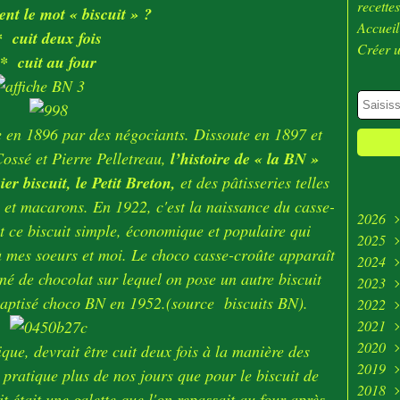
recette
nt le mot « biscuit » ?
Accueil
*
cuit deux fois
Créer 
* cuit au four
e en 1896 par des négociants. Dissoute en 1897 et
Cossé et Pierre Pelletreau,
l’histoire de « la BN »
 biscuit, le Petit Breton,
et des pâtisseries telles
 et macarons. En 1922, c'est la naissance du casse-
2026
t ce biscuit simple, économique et populaire qui
2025
Juill
à mes soeurs et moi. Le choco casse-croûte apparaît
2024
Juin
Déc
iné de chocolat sur lequel on pose un autre biscuit
2023
Avri
Nov
Déc
baptisé choco BN en 1952.(
source biscuits BN
).
2022
Mar
Oct
Nov
Déc
2021
Févr
Sep
Oct
Nov
Déc
2020
Janv
Aoû
Sep
Oct
Nov
Déc
que, devrait être cuit deux fois à la manière des
2019
Juill
Aoû
Sep
Oct
Nov
Déc
 pratique plus de nos jours que pour le biscuit de
2018
Mai
Juill
Aoû
Sep
Oct
Nov
Déc
it était une galette que l'on repassait au four après