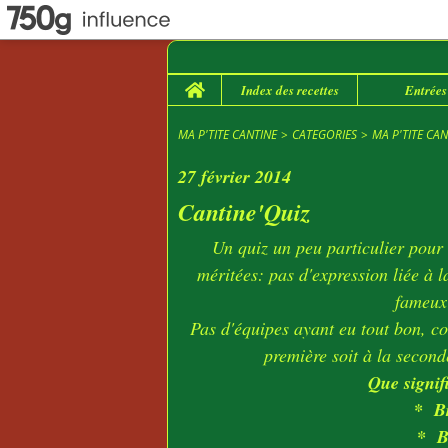
Home
Index des recettes
Entrées
MA P'TITE CANTINE
>
CATEGORIES
>
MA P'TITE CAN
27 février 2014
Cantine'Quiz
Un quiz un peu particulier pour
méritées: pas d'expression liée à 
fameux
Pas d'équipes ayant eu tout bon, co
première soit à la seconde
Que signifi
* Br
* Bi