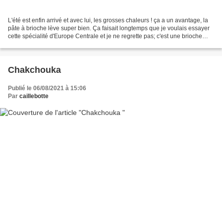
L'été est enfin arrivé et avec lui, les grosses chaleurs ! ça a un avantage, la
pâte à brioche lève super bien. Ça faisait longtemps que je voulais essayer
cette spécialité d'Europe Centrale et je ne regrette pas; c'est une brioche
trèèèès moelleuse et...
Chakchouka
Publié le 06/08/2021 à 15:06
Par
caillebotte