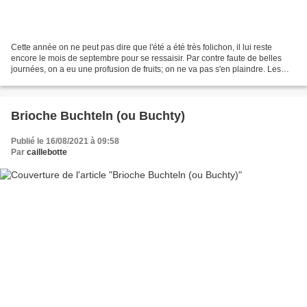
Cette année on ne peut pas dire que l'été a été très folichon, il lui reste
encore le mois de septembre pour se ressaisir. Par contre faute de belles
journées, on a eu une profusion de fruits; on ne va pas s'en plaindre. Les
étourneaux et les merles nous...
Brioche Buchteln (ou Buchty)
Publié le 16/08/2021 à 09:58
Par
caillebotte