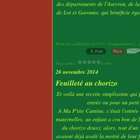
des départements de l'Aveyron, de l
de Lot et Garonne, qui bénéficie é
Posté par caillebotte à 17:47 -
Commentaires [
…
Vous aimez ?
0 vote
26 novembre 2014
Feuilleté au chorizo
Et voilà une recette simplissime qui p
entrée ou pour un peti
A Ma P'tite Cantine, c'était l'entré
maternelles, un enfant a cru bon de l
du chorizo doux); alors, tout d'un
avaient déjà avalé la moitié de leur f