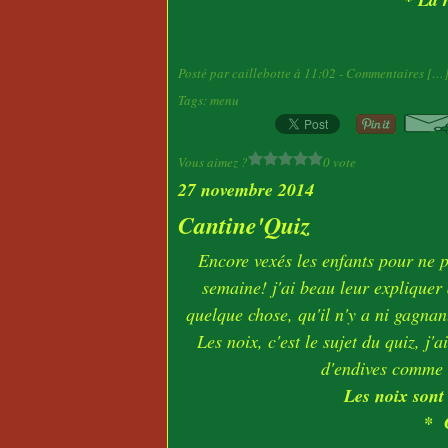
Posté par caillebotte à 11:02 -
Commentaires [
…
Tags:
menu
Vous aimez ?
0 vote
27 novembre 2014
Cantine'Quiz
Encore vexés les enfants pour ne p
semaine! j'ai beau leur expliquer 
quelque chose, qu'il n'y a ni gagnant
Les noix, c'est le sujet du quiz, j'
d'endives comme a
Les noix sont 
* 