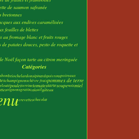
ier
(23)
tte de saumon safranée
s bretonnes
acques aux endives caramélisées
x feuilles de blettes
s au fromage blanc et fruits rouges
 de patates douces, pesto de roquette et
e Noël façon tarte au citron meringuée
Catégories
mbon
brioche
lardons
poireaux
poivrons
épinards
pommes de terre
tes
champignons
chèvre frais
tomates
tarte
soupe
miel
poulet
elouté
terrine
noix
ttes
oignons
gratin
ail
gâteau
cake
enu
crevettes
chocolat