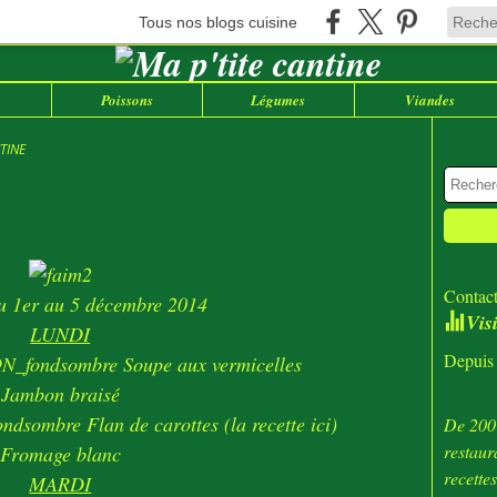
Tous nos blogs cuisine
Poissons
Légumes
Viandes
TINE
Contact
u 1er au 5 décembre 2014
Vis
LUNDI
Depuis 
Soupe aux vermicelles
Jambon braisé
Flan de carottes
(la recette ici)
De 2007
restaur
Fromage blanc
recette
MARDI