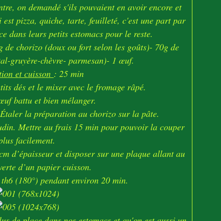
ontre, on demandé s'ils pouvaient en avoir encore et
est pizza, quiche, tarte, feuilleté, c'est une part par
ce dans leurs petits estomacs pour le reste.
0g de chorizo (doux ou fort selon les goûts)- 70g de
l-gruyère-chèvre- parmesan)- 1 œuf.
tion et cuisson
: 25 min
tits dés et le mixer avec le fromage râpé.
’œuf battu et bien mélanger.
 Étaler la préparation au chorizo sur la pâte.
udin. Mettre au frais 15 min pour pouvoir la couper
plus facilement.
cm d’épaisseur et disposer sur une plaque allant au
verte d’un papier cuisson.
 th6 (180°) pendant environ 20 min.
us de place dans nos estomacs et qu'on est aussi un