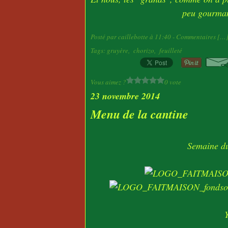
peu gourman
Posté par caillebotte à 11:40 -
Commentaires [
…
Tags:
gruyère
,
chorizo
,
feuilleté
Vous aimez ?
0 vote
23 novembre 2014
Menu de la cantine
Semaine d