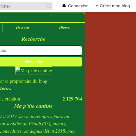
Connexion
+
Créer mon blog
Desserts
Divers
Recherche
er le propriétaire du blog
iteurs
2 129 704
la création
Ma p'tite cantine
 à 2017, la vie jours après jours au
ant scolaire de Péault (85), menus,
s, anecdotes...et depuis début 2018, mes