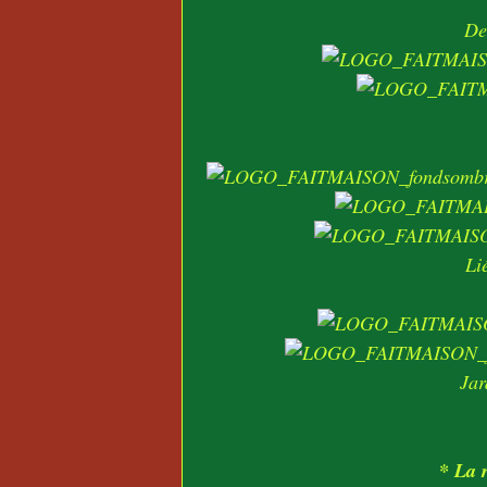
De
Li
Jar
* La r