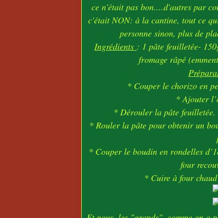
ce n'était pas bon....d'autres par c
c'était NON: à la cantine, tout ce qui 
personne sinon, plus de pla
Ingrédients
: 1 pâte feuilletée- 15
fromage râpé (emmenta
Prépara
* Couper le chorizo en pe
* Ajouter l
* Dérouler la pâte feuilletée.
* Rouler la pâte pour obtenir un bo
* Couper le boudin en rondelles d’1
four recou
* Cuire à four chaud
Et nous, les "grands", comme on a pl