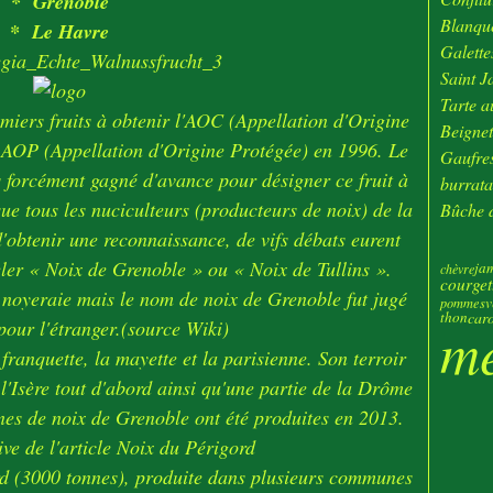
* Grenoble
Janv
Blanque
* Le Havre
Galette
Saint J
Tarte au
miers fruits à obtenir l'AOC (Appellation d'Origine
Beignet
e AOP (Appellation d'Origine Protégée) en 1996. Le
Gaufres
 forcément gagné d'avance pour désigner ce fruit à
burrata
ue tous les nuciculteurs (producteurs de noix)
de la
Bûche d
 d'obtenir une reconnaissance, de vifs débats eurent
peler « Noix de Grenoble » ou « Noix de Tullins ».
ja
chèvre
courget
la noyeraie mais le nom de noix de Grenoble fut jugé
v
pommes
thon
caro
pour l'étranger.(source Wiki)
m
 franquette, la mayette et la parisienne. Son terroir
 l'Isère tout d'abord ainsi qu'une partie de la Drôme
nes de noix de Grenoble ont été produites en 2013.
ord (3000 tonnes), produite dans plusieurs communes