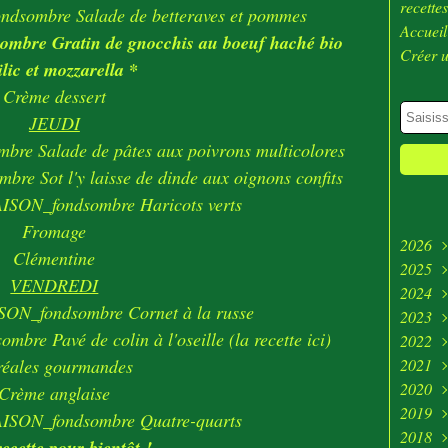
recette
Salade de betteraves et pommes
Accueil
Gratin de gnocchis au boeuf haché bio
Créer 
lic et mozzarella *
Crème dessert
JEUDI
Salade de pâtes aux poivrons multicolores
Sot l'y laisse de dinde aux oignons confits
Haricots verts
Fromage
2026
Clémentine
2025
Juill
VENDREDI
2024
Juin
Déc
Cornet à la russe
2023
Avri
Nov
Déc
Pavé de colin à l'oseille (l
a recette ici)
2022
Mar
Oct
Nov
Déc
réales gourmandes
2021
Févr
Sep
Oct
Nov
Déc
2020
Janv
Aoû
Sep
Oct
Nov
Déc
Crème anglaise
2019
Juill
Aoû
Sep
Oct
Nov
Déc
Quatre-quarts
2018
Mai
Juill
Aoû
Sep
Oct
Nov
Déc
ecette pour bientôt !