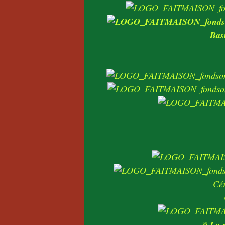
Basi
Cé
* La r