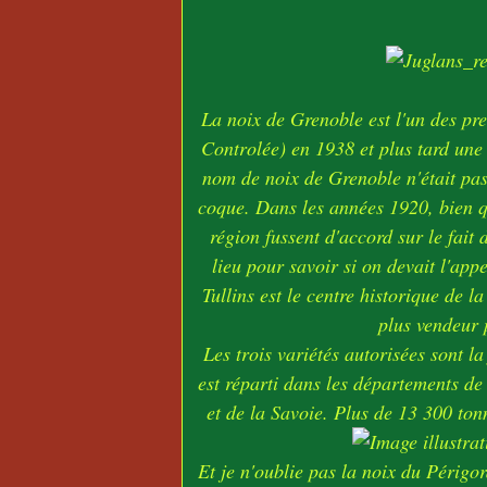
La noix de Grenoble est l'un des pre
Controlée) en 1938 et plus tard un
nom de noix de Grenoble n'était pas
coque. Dans les années 1920, bien q
région fussent d'accord sur le fait
lieu pour savoir si on devait l'ap
Tullins est le centre historique de 
plus vendeur 
Les trois variétés autorisées sont la
est réparti dans les départements de
et de la Savoie. Plus de 13 300 ton
Et je n'oublie pas la noix du Périg