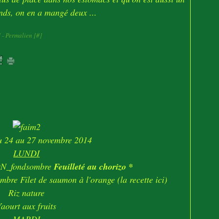
ds, on en a mangé deux ...
]
- Permalien [
#
]
u 24 au 27 novembre 2014
LUNDI
Feuilleté au chorizo *
Filet de saumon à l'orange (
la recette ici
)
Riz nature
Yaourt aux fruits