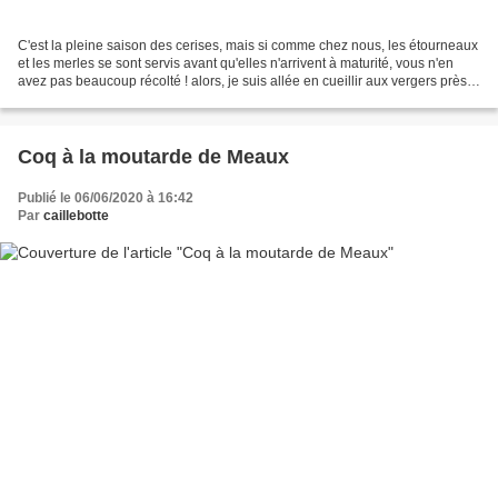
C'est la pleine saison des cerises, mais si comme chez nous, les étourneaux
et les merles se sont servis avant qu'elles n'arrivent à maturité, vous n'en
avez pas beaucoup récolté ! alors, je suis allée en cueillir aux vergers près
de chez nous. Après...
Coq à la moutarde de Meaux
Publié le 06/06/2020 à 16:42
Par
caillebotte