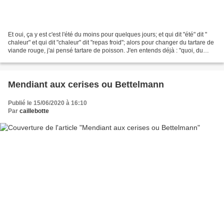
Et oui, ça y est c'est l'été du moins pour quelques jours; et qui dit "été" dit "
chaleur" et qui dit "chaleur" dit "repas froid"; alors pour changer du tartare de
viande rouge, j'ai pensé tartare de poisson. J'en entends déjà : "quoi, du
poisson cru??"...
Mendiant aux cerises ou Bettelmann
Publié le 15/06/2020 à 16:10
Par
caillebotte