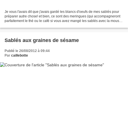
Je vous l'avais dit que j'avais gardé les blancs d'oeufs de mes sablés pour
préparer autre chose! et bien, ce sont des meringues (qui accompagneront
parfaitement le thé ou le café si vous avez mangé les sablés avec la mousse
au chocolat....). Il paraît...
Sablés aux graines de sésame
Publié le 26/08/2012 à 09:44
Par
caillebotte