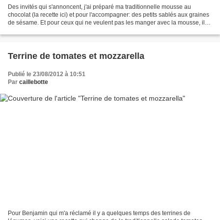
Des invités qui s'annoncent, j'ai préparé ma traditionnelle mousse au
chocolat (la recette ici) et pour l'accompagner: des petits sablés aux graines
de sésame. Et pour ceux qui ne veulent pas les manger avec la mousse, ils
n'auront qu'à attendre le café...
Terrine de tomates et mozzarella
Publié le 23/08/2012 à 10:51
Par
caillebotte
Pour Benjamin qui m'a réclamé il y a quelques temps des terrines de