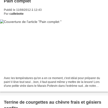
Pain complet
Publié le 11/08/2012 à 12:43
Par
caillebotte
Avec les températures qu'on a en ce moment, c'est idéal pour préparer du
pain! il lève tout seul....bon, il faut quand même y mettre de la levure! Lors
d'une petite virée dans le Marais Poitevin dans l'extrème sud...de notre
département, à la limite de...
Terrine de courgettes au chèvre frais et gésiers