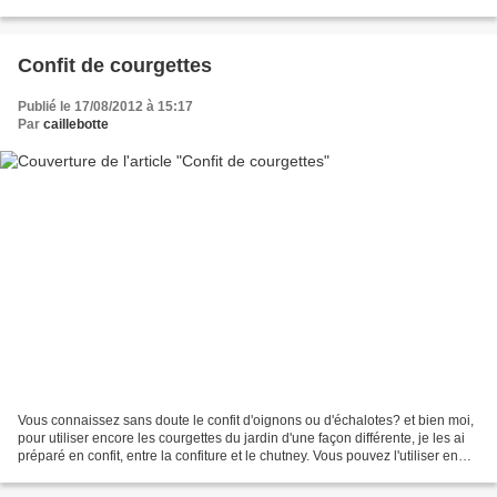
Régis au CAT (c'est...
Confit de courgettes
Publié le 17/08/2012 à 15:17
Par
caillebotte
Vous connaissez sans doute le confit d'oignons ou d'échalotes? et bien moi,
pour utiliser encore les courgettes du jardin d'une façon différente, je les ai
préparé en confit, entre la confiture et le chutney. Vous pouvez l'utiliser en
accompagnement d'une...