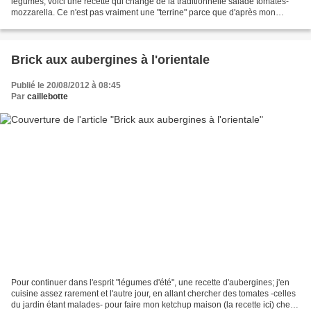
légumes, voici une recette qui change de la traditionnelle salade tomates-
mozzarella. Ce n'est pas vraiment une "terrine" parce que d'après mon
Larousse Gastronomique: un pâté (ou une...
Brick aux aubergines à l'orientale
Publié le 20/08/2012 à 08:45
Par
caillebotte
Pour continuer dans l'esprit "légumes d'été", une recette d'aubergines; j'en
cuisine assez rarement et l'autre jour, en allant chercher des tomates -celles
du jardin étant malades- pour faire mon ketchup maison (la recette ici) chez