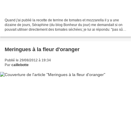
Quand j'ai publié la recette de terrine de tomates et mozzarella il y a une
dizaine de jours, Séraphine (du blog Bonheur du jour) me demandait si on
pouvait utiliser directement des tomates séchées; je lui ai répondu: "pas sûr,
car les tomates séchées...
Meringues à la fleur d'oranger
Publié le 29/08/2012 à 19:34
Par
caillebotte