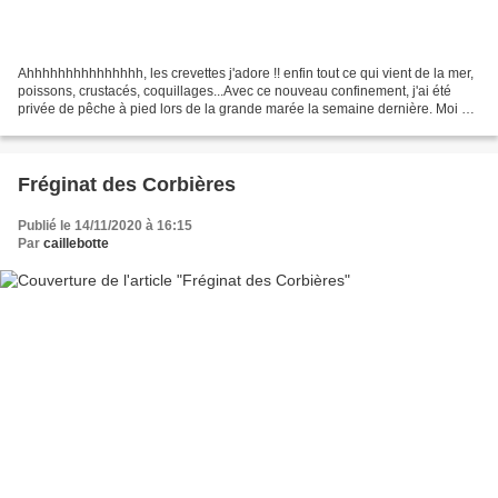
Ahhhhhhhhhhhhhhh, les crevettes j'adore !! enfin tout ce qui vient de la mer,
poissons, crustacés, coquillages...Avec ce nouveau confinement, j'ai été
privée de pêche à pied lors de la grande marée la semaine dernière. Moi qui
me faisait encore une joie...
Fréginat des Corbières
Publié le 14/11/2020 à 16:15
Par
caillebotte