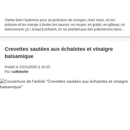
J'aime bien l'automne pour sa profusion de courges; chez nous, on les
prépare et les mange à toutes les sauces: en soupe, en gratin, en gâteau; on
adoooooore ça ! Jusqu'à présent, on ne plantait que des potimarrons dans
notre jardin et cette année, on...
Crevettes sautées aux échalotes et vinaigre
balsamique
Publié le 23/11/2020 à 16:35
Par
caillebotte