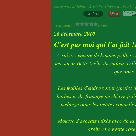
Posté par caillebotte à 10:46 -
Commentaires [
…
Vous aimez ?
0 vote
26 décembre 2010
C'est pas moi qui l'ai fait !
A suivre, encore de bonnes petites ch
ma soeur Betty (celle du milieu, celle
que nous 
Les feuilles d'endives sont garnies 
herbes et du fromage de chèvre frai
mélange dans les petites coupelle
Mousse d'avocats mixés avec de la f
droite et crevette ro