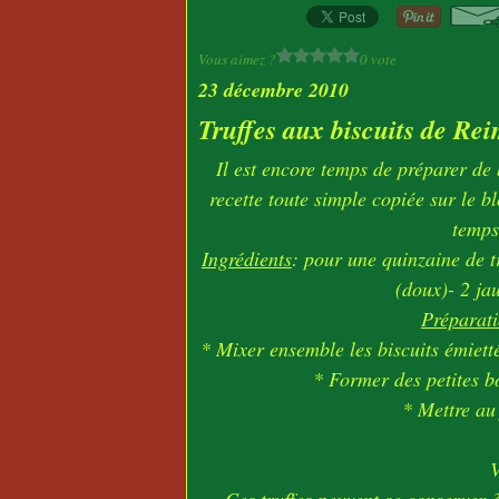
Vous aimez ?
0 vote
23 décembre 2010
Truffes aux biscuits de Re
Il est encore temps de préparer de
recette toute simple copiée sur le b
temps
Ingrédients
: pour une quinzaine de t
(doux)- 2 ja
Préparat
* Mixer ensemble les biscuits émietté
* Former des petites bo
* Mettre au 
V