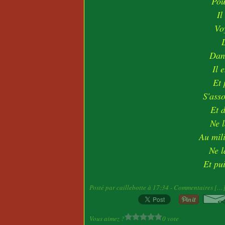
Pou
Il
Vo
Dans
Il 
Et 
S'asso
Et d
Ne l
Au mili
Ne l
Et pu
Posté par caillebotte à 17:34 -
Commentaires [
…
Vous aimez ?
0 vote