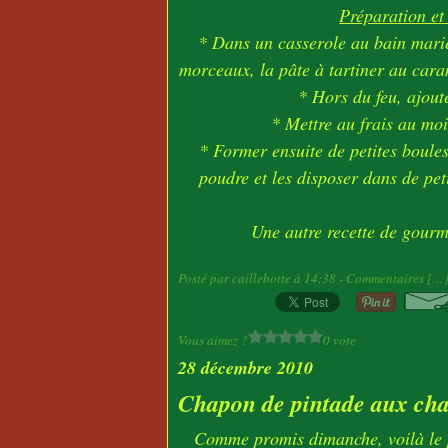
Préparation et
* Dans un casserole au bain marie
morceaux, la pâte à tartiner au caram
* Hors du feu, ajout
* Mettre au frais au moi
* Former ensuite de petites boules
poudre et les disposer dans de pet
Une autre recette de gourm
Posté par caillebotte à 14:38 -
Commentaires [
…
Vous aimez ?
0 vote
28 décembre 2010
Chapon de pintade aux cha
Comme promis dimanche, voilà le pl