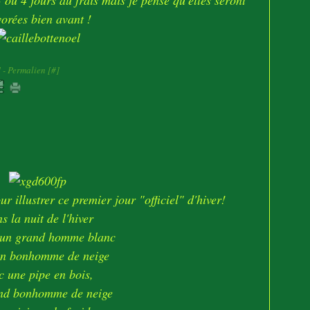
 ou 4 jours au frais mais je pense qu'elles seront
orées bien avant !
]
- Permalien [
#
]
r illustrer ce premier jour "officiel" d'hiver!
s la nuit de l'hiver
un grand homme blanc
un bonhomme de neige
c une pipe en bois,
nd bonhomme de neige