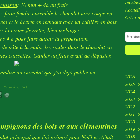
recette
 cuisson
: 10 min + 4h au frais
Accueil
, faire fondre ensemble le chocolat noir coupé en
Créer 
el et le beurre en remuant avec un cuillère en bois.
er la crème fleurette; bien mélanger.
ns 4 h pour faire durcir la préparation.
 de pâte à la main, les rouler dans le chocolat en
ites caissettes. Garder au frais avant de déguster.
andise au chocolat que j'ai déjà publié
ici
2026
2025
Juill
]
- Permalien [
#
]
2024
Juin
Déc
2023
Avri
Nov
Déc
2022
Mar
Oct
Nov
Déc
2021
Févr
Sep
Oct
Nov
Déc
2020
Janv
Aoû
Sep
Oct
Nov
Déc
mpignons des bois et aux clémentines
2019
Juill
Aoû
Sep
Oct
Nov
Déc
at principal que j'ai préparé pour Noël et c'était
2018
Mai
Juill
Aoû
Sep
Oct
Nov
Déc