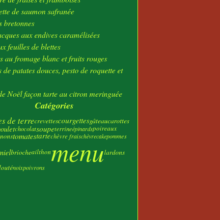
ier
(23)
tte de saumon safranée
s bretonnes
acques aux endives caramélisées
x feuilles de blettes
s au fromage blanc et fruits rouges
 de patates douces, pesto de roquette et
e Noël façon tarte au citron meringuée
Catégories
 de terre
courgettes
crevettes
gâteau
carottes
soupe
oulet
poireaux
chocolat
terrine
épinards
tomates
tarte
nons
chèvre frais
chèvre
cake
pommes
menu
miel
brioche
ail
thon
lardons
louté
poivrons
noix