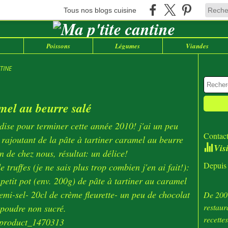
Tous nos blogs cuisine
Poissons
Légumes
Viandes
TINE
mel au beurre salé
dise pour terminer cette année 2010! j'ai un peu
Contact
y rajoutant de la pâte à tartiner caramel au beurre
Vis
n de chez nous, résultat: un délice!
Depuis 
 truffes (je ne sais plus trop combien j'en ai fait!):
 petit pot (env. 200g) de pâte à tartiner au caramel
emi-sel- 20cl de crème fleurette- un peu de chocolat
De 2007
restaur
 poudre non sucré.
recette