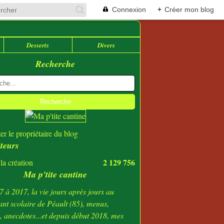
Connexion
+
Créer mon blog
Desserts
Divers
Recherche
er le propriétaire du blog
iteurs
2 129 756
la création
Ma p'tite cantine
 à 2017, la vie jours après jours au
ant scolaire de Péault (85), menus,
s, anecdotes...et depuis début 2018, mes