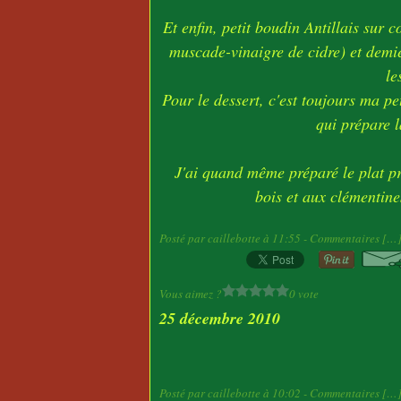
Et enfin, petit boudin Antillais su
muscade-vinaigre de cidre) et demi
le
Pour le dessert, c'est toujours ma pe
qui prépare l
J'ai quand même préparé le plat 
bois et aux clémentine
Posté par caillebotte à 11:55 -
Commentaires [
…
Vous aimez ?
0 vote
25 décembre 2010
Posté par caillebotte à 10:02 -
Commentaires [
…