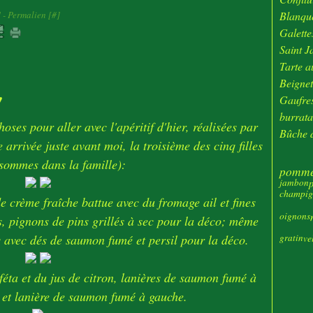
Janv
]
- Permalien [
#
]
Blanque
Galette
Saint J
Tarte au
Beignet
!
Gaufres
burrata
oses pour aller avec l'apéritif d'hier, réalisées par
Bûche d
 arrivée juste avant moi, la troisième des cinq filles
sommes dans la famille):
pommes
p
jambon
champig
de crème fraîche battue avec du fromage ail et fines
oignons
s, pignons de pins grillés à sec pour la déco; même
s avec dés de saumon fumé et persil pour la déco.
gratin
ve
éta et du jus de citron, lanières de saumon fumé à
se et lanière de saumon fumé à gauche.