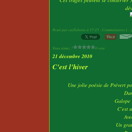
Ces truffes peuvent se conserver 3
dév
Posté par caillebotte à 17:15 -
Commentaires [
…
Vous aimez ?
0 vote
21 décembre 2010
C'est l'hiver
Une jolie poésie de Prévert pou
Dan
Galope 
C'est 
Ave
Un gra