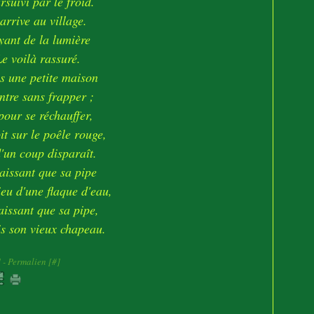
rsuivi par le froid.
 arrive au village.
yant de la lumière
Le voilà rassuré.
 une petite maison
entre sans frapper ;
pour se réchauffer,
it sur le poêle rouge,
'un coup disparaît.
aissant que sa pipe
eu d'une flaque d'eau,
aissant que sa pipe,
is son vieux chapeau.
]
- Permalien [
#
]