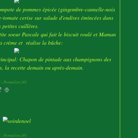
r compote de pommes épicée (gingembre-cannelle-noix
e-tomate cerise sur salade d'endives émincées dans
s petites cuillères.
tite soeur Pascale qui fait le biscuit roulé et Maman
a crème et réalise la bûche:
principal: Chapon de pintade aux champignons des
s, la recette demain ou après-demain.
]
- Permalien [
#
]
]
- Permalien [
#
]