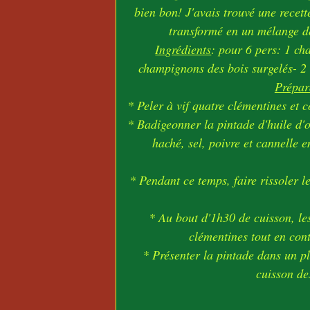
bien bon! J'avais trouvé une recett
transformé en un mélange d
Ingrédients
: pour 6 pers: 1 ch
champignons des bois surgelés- 2 g
Prépar
* Peler à vif quatre clémentines et c
* Badigeonner la pintade d'huile d'ol
haché, sel, poivre et cannelle 
* Pendant ce temps, faire rissoler 
* Au bout d'1h30 de cuisson, les
clémentines tout en cont
* Présenter la pintade dans un pl
cuisson de