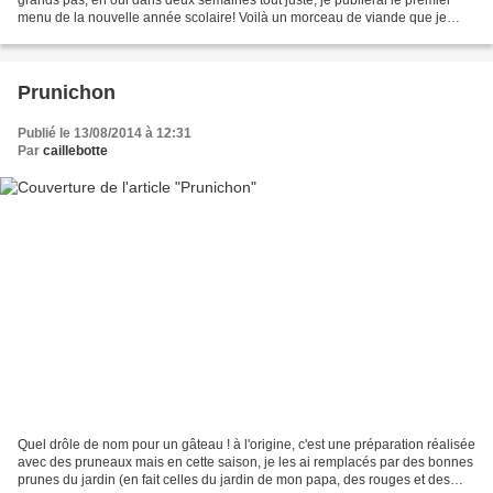
menu de la nouvelle année scolaire! Voilà un morceau de viande que je
cuisine rarement, pourquoi me direz-vous?...
Prunichon
Publié le 13/08/2014 à 12:31
Par
caillebotte
Quel drôle de nom pour un gâteau ! à l'origine, c'est une préparation réalisée
avec des pruneaux mais en cette saison, je les ai remplacés par des bonnes
prunes du jardin (en fait celles du jardin de mon papa, des rouges et des