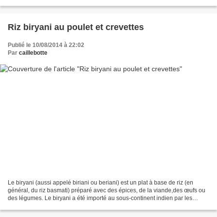
jaunes). J'ai déniché cette...
Riz biryani au poulet et crevettes
Publié le 10/08/2014 à 22:02
Par
caillebotte
Le biryani (aussi appelé biriani ou beriani) est un plat à base de riz (en
général, du riz basmati) préparé avec des épices, de la viande,des œufs ou
des légumes. Le biryani a été importé au sous-continent indien par les
voyageurs musulmans et les marchands....