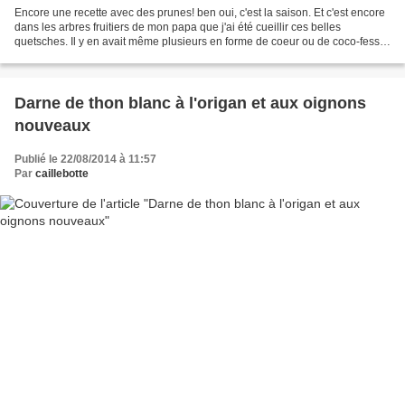
Encore une recette avec des prunes! ben oui, c'est la saison. Et c'est encore
dans les arbres fruitiers de mon papa que j'ai été cueillir ces belles
quetsches. Il y en avait même plusieurs en forme de coeur ou de coco-fesse.
J'en ai gardé pour manger...
Darne de thon blanc à l'origan et aux oignons
nouveaux
Publié le 22/08/2014 à 11:57
Par
caillebotte