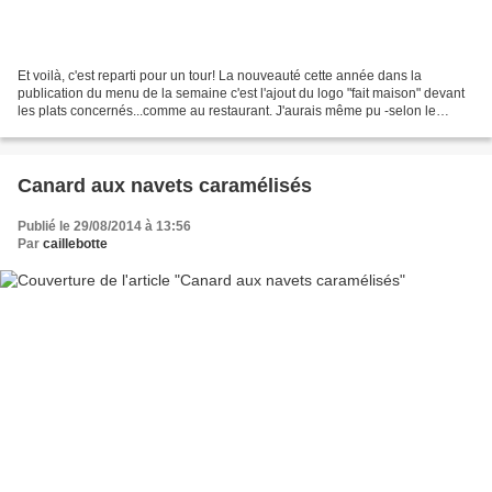
Et voilà, c'est reparti pour un tour! La nouveauté cette année dans la
publication du menu de la semaine c'est l'ajout du logo "fait maison" devant
les plats concernés...comme au restaurant. J'aurais même pu -selon le
décret- l'apposer devant le "riz...
Canard aux navets caramélisés
Publié le 29/08/2014 à 13:56
Par
caillebotte