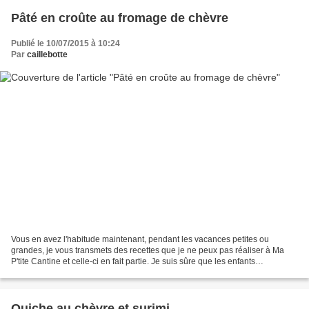
Pâté en croûte au fromage de chèvre
Publié le 10/07/2015 à 10:24
Par
caillebotte
Vous en avez l'habitude maintenant, pendant les vacances petites ou
grandes, je vous transmets des recettes que je ne peux pas réaliser à Ma
P'tite Cantine et celle-ci en fait partie. Je suis sûre que les enfants
apprécieraient mais je me vois mal préparer...
Quiche au chèvre et surimi