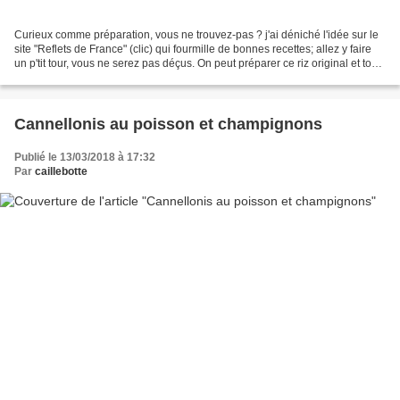
Curieux comme préparation, vous ne trouvez-pas ? j'ai déniché l'idée sur le
site "Reflets de France" (clic) qui fourmille de bonnes recettes; allez y faire
un p'tit tour, vous ne serez pas déçus. On peut préparer ce riz original et tout
simple en guise...
Cannellonis au poisson et champignons
Publié le 13/03/2018 à 17:32
Par
caillebotte