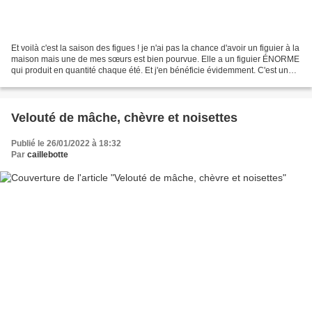
Et voilà c'est la saison des figues ! je n'ai pas la chance d'avoir un figuier à la
maison mais une de mes sœurs est bien pourvue. Elle a un figuier ÉNORME
qui produit en quantité chaque été. Et j'en bénéficie évidemment. C'est une
tarte sucrée/salée...
Velouté de mâche, chèvre et noisettes
Publié le 26/01/2022 à 18:32
Par
caillebotte