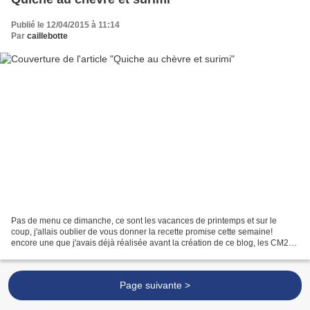
Publié le 12/04/2015 à 11:14
Par
caillebotte
Pas de menu ce dimanche, ce sont les vacances de printemps et sur le
coup, j'allais oublier de vous donner la recette promise cette semaine!
encore une que j'avais déjà réalisée avant la création de ce blog, les CM2
actuels en PS à l'époque ne s'en souvenaient...
Page suivante >