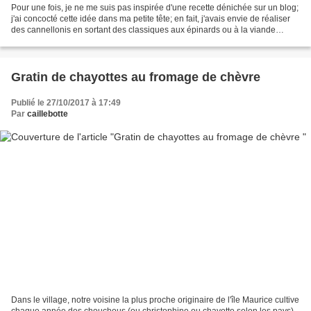
Pour une fois, je ne me suis pas inspirée d'une recette dénichée sur un blog;
j'ai concocté cette idée dans ma petite tête; en fait, j'avais envie de réaliser
des cannellonis en sortant des classiques aux épinards ou à la viande
hachée. Je suis sûre que...
Gratin de chayottes au fromage de chèvre
Publié le 27/10/2017 à 17:49
Par
caillebotte
Dans le village, notre voisine la plus proche originaire de l'île Maurice cultive
chaque année des chouchous (ou christophine ou chayotte selon les pays)