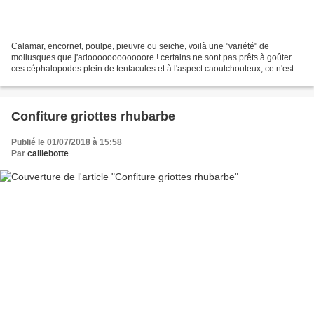
Calamar, encornet, poulpe, pieuvre ou seiche, voilà une "variété" de
mollusques que j'adoooooooooooore ! certains ne sont pas prêts à goûter
ces céphalopodes plein de tentacules et à l'aspect caoutchouteux, ce n'est
que l'aspect d'ailleurs car si on sait...
Confiture griottes rhubarbe
Publié le 01/07/2018 à 15:58
Par
caillebotte