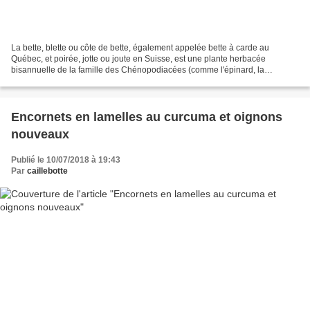
La bette, blette ou côte de bette, également appelée bette à carde au
Québec, et poirée, jotte ou joute en Suisse, est une plante herbacée
bisannuelle de la famille des Chénopodiacées (comme l'épinard, la
betterave, la salicorne....) cultivée comme plante...
Encornets en lamelles au curcuma et oignons
nouveaux
Publié le 10/07/2018 à 19:43
Par
caillebotte