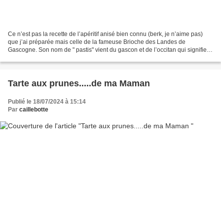
Ce n’est pas la recette de l’apéritif anisé bien connu (berk, je n’aime pas)
que j’ai préparée mais celle de la fameuse Brioche des Landes de
Gascogne. Son nom de " pastis" vient du gascon et de l’occitan qui signifie
"pâte". Pour le distinguer du pastis...
Tarte aux prunes.....de ma Maman
Publié le 18/07/2024 à 15:14
Par
caillebotte