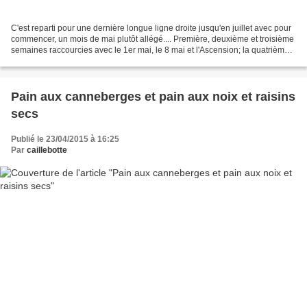
C'est reparti pour une dernière longue ligne droite jusqu'en juillet avec pour
commencer, un mois de mai plutôt allégé.... Première, deuxième et troisième
semaines raccourcies avec le 1er mai, le 8 mai et l'Ascension; la quatrième
semaine, la seule "entière",...
Pain aux canneberges et pain aux noix et raisins
secs
Publié le 23/04/2015 à 16:25
Par
caillebotte