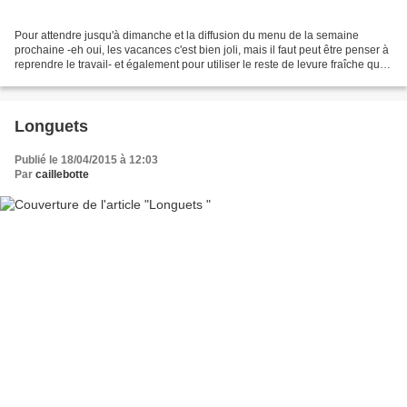
Pour attendre jusqu'à dimanche et la diffusion du menu de la semaine
prochaine -eh oui, les vacances c'est bien joli, mais il faut peut être penser à
reprendre le travail- et également pour utiliser le reste de levure fraîche que
j'avais dans le frigo,...
Longuets
Publié le 18/04/2015 à 12:03
Par
caillebotte