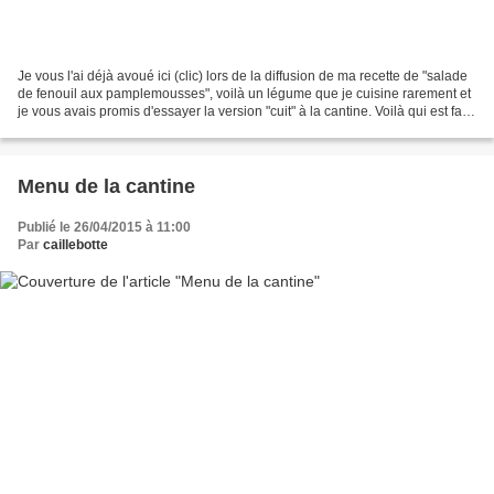
Je vous l'ai déjà avoué ici (clic) lors de la diffusion de ma recette de "salade
de fenouil aux pamplemousses", voilà un légume que je cuisine rarement et
je vous avais promis d'essayer la version "cuit" à la cantine. Voilà qui est fait !
J'ai déniché...
Menu de la cantine
Publié le 26/04/2015 à 11:00
Par
caillebotte