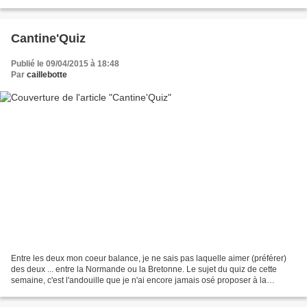
actuels en PS à l'époque ne s'en souvenaient...
Cantine'Quiz
Publié le 09/04/2015 à 18:48
Par
caillebotte
Entre les deux mon coeur balance, je ne sais pas laquelle aimer (préférer)
des deux ... entre la Normande ou la Bretonne. Le sujet du quiz de cette
semaine, c'est l'andouille que je n'ai encore jamais osé proposer à la
cantine; c'est pourtant bien bon...