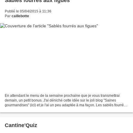
Sablés fourrés aux figues
Publié le 05/04/2015 à 11:36
Par
caillebotte
En attendant le menu de la semaine prochaine que je vous transmettrai
demain, un petit bonus. J'ai déniché cette idée sur le joli blog "Saines
gourmandises" (ici) et je l'ai un peu adaptée à ma façon. Les sablés fourrés
aux figues, une grande marque de...
Cantine'Quiz