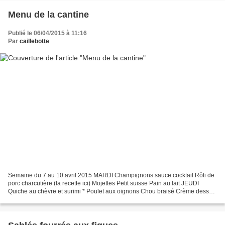
Menu de la cantine
Publié le 06/04/2015 à 11:16
Par
caillebotte
Semaine du 7 au 10 avril 2015 MARDI Champignons sauce cocktail Rôti de
porc charcutière (la recette ici) Mojettes Petit suisse Pain au lait JEUDI
Quiche au chèvre et surimi * Poulet aux oignons Chou braisé Crème dessert
VENDREDI Salade de betteraves et...