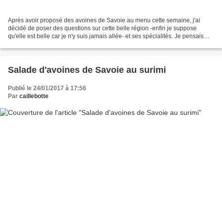
Après avoir proposé des avoines de Savoie au menu cette semaine, j'ai
décidé de poser des questions sur cette belle région -enfin je suppose
qu'elle est belle car je n'y suis jamais allée- et ses spécialités. Je pensais
que ça allait être un quiz facile...
Salade d'avoines de Savoie au surimi
Publié le 24/01/2017 à 17:56
Par
caillebotte