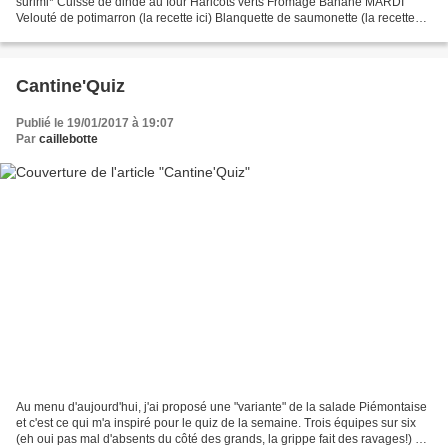
surimi* Cuisse de dinde au four Haricots verts Fromage Banane MARDI
Velouté de potimarron (la recette ici) Blanquette de saumonette (la recette
ici) Céréales gourmandes Yaourt nature...
Cantine'Quiz
Publié le 19/01/2017 à 19:07
Par
caillebotte
Au menu d'aujourd'hui, j'ai proposé une "variante" de la salade Piémontaise
et c'est ce qui m'a inspiré pour le quiz de la semaine. Trois équipes sur six
(eh oui pas mal d'absents du côté des grands, la grippe fait des ravages!) ont