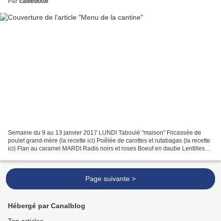
Par
caillebotte
Semaine du 9 au 13 janvier 2017 LUNDI Taboulé "maison" Fricassée de
poulet grand-mère (la recette ici) Poêlée de carottes et rutabagas (la recette
ici) Flan au caramel MARDI Radis noirs et roses Boeuf en daube Lentilles
aux lardons Fromage Poire "Conférence"...
Page suivante >
Hébergé par Canalblog