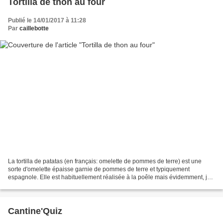
Tortilla de thon au four
Publié le 14/01/2017 à 11:28
Par
caillebotte
La tortilla de patatas (en français: omelette de pommes de terre) est une
sorte d'omelette épaisse garnie de pommes de terre et typiquement
espagnole. Elle est habituellement réalisée à la poêle mais évidemment, je
me voyais mal en préparer de cette façon...
Cantine'Quiz