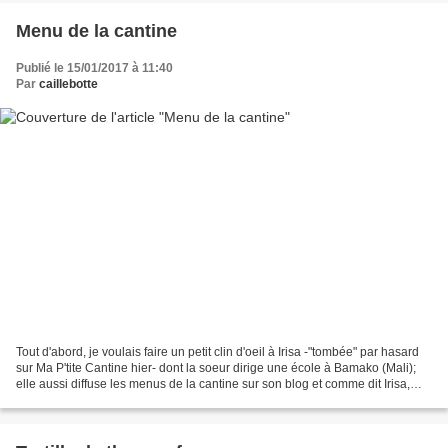
Menu de la cantine
Publié le 15/01/2017 à 11:40
Par
caillebotte
Tout d'abord, je voulais faire un petit clin d'oeil à Irisa -"tombée" par hasard
sur Ma P'tite Cantine hier- dont la soeur dirige une école à Bamako (Mali);
elle aussi diffuse les menus de la cantine sur son blog et comme dit Irisa,
c'est différent de...