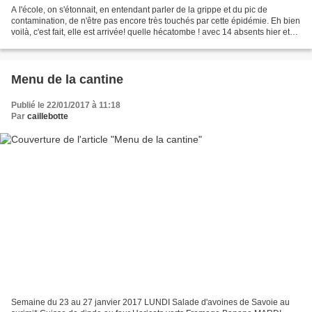
A l'école, on s'étonnait, en entendant parler de la grippe et du pic de
contamination, de n'être pas encore très touchés par cette épidémie. Eh bien
voilà, c'est fait, elle est arrivée! quelle hécatombe ! avec 14 absents hier et
13 aujourd'hui, la fréquentation...
Menu de la cantine
Publié le 22/01/2017 à 11:18
Par
caillebotte
Semaine du 23 au 27 janvier 2017 LUNDI Salade d'avoines de Savoie au