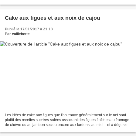
trouvé les deux bonnes...
Cake aux figues et aux noix de cajou
Publié le 17/01/2017 à 21:13
Par
caillebotte
Les idées de cake aux figues que l'on trouve généralement sur le net sont
plutôt des recettes sucrées-salées associant des figues fraîches au fromage
de chèvre ou au jambon sec ou encore aux lardons, au miel....et à déguster
en entrée ou à l'apéritif....