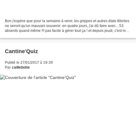
Bon j'espère que pour la semaine à venir, les grippes et autres états fébriles
ne seront qu'un mauvais souvenir: en quatre jours, j'ai dû faire avec....53
absents quand même !!! pas facile à gérer tout ça ! et depuis jeudi, c'est moi
qui ne pête pas la...
Cantine'Quiz
Publié le 27/01/2017 à 19:39
Par
caillebotte