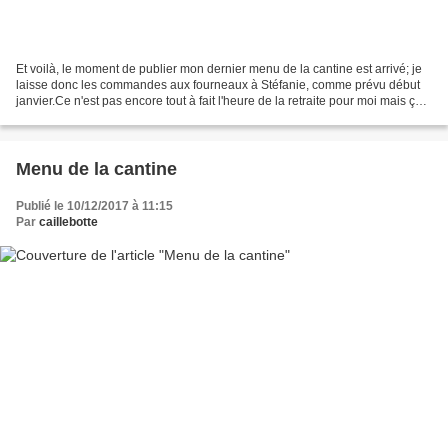
Et voilà, le moment de publier mon dernier menu de la cantine est arrivé; je
laisse donc les commandes aux fourneaux à Stéfanie, comme prévu début
janvier.Ce n'est pas encore tout à fait l'heure de la retraite pour moi mais ça
ne sera pas long désormais....
Menu de la cantine
Publié le 10/12/2017 à 11:15
Par
caillebotte