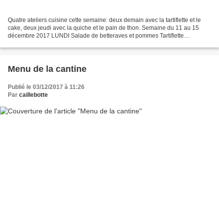
Quatre ateliers cuisine cette semaine: deux demain avec la tartiflette et le
cake, deux jeudi avec la quiche et le pain de thon. Semaine du 11 au 15
décembre 2017 LUNDI Salade de betteraves et pommes Tartiflette
Norvégienne (la recette ici) Liégeois au...
Menu de la cantine
Publié le 03/12/2017 à 11:26
Par
caillebotte