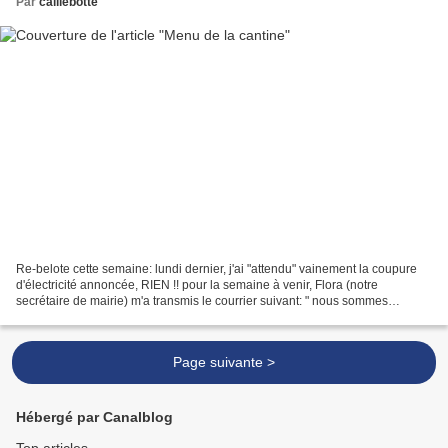
Par
caillebotte
Re-belote cette semaine: lundi dernier, j'ai "attendu" vainement la coupure
d'électricité annoncée, RIEN !! pour la semaine à venir, Flora (notre
secrétaire de mairie) m'a transmis le courrier suivant: " nous sommes
conduits à programmer deux coupures...
Page suivante >
Hébergé par Canalblog