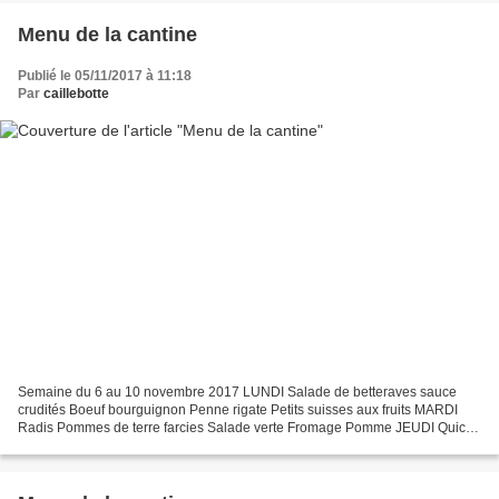
Menu de la cantine
Publié le 05/11/2017 à 11:18
Par
caillebotte
Semaine du 6 au 10 novembre 2017 LUNDI Salade de betteraves sauce
crudités Boeuf bourguignon Penne rigate Petits suisses aux fruits MARDI
Radis Pommes de terre farcies Salade verte Fromage Pomme JEUDI Quiche
aux sardines (la recette ici) Chipolatas de...