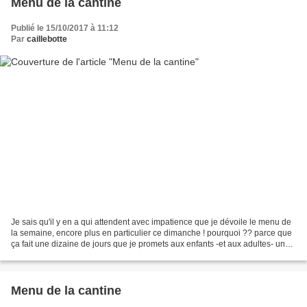
Menu de la cantine
Publié le 15/10/2017 à 11:12
Par
caillebotte
Je sais qu'il y en a qui attendent avec impatience que je dévoile le menu de
la semaine, encore plus en particulier ce dimanche ! pourquoi ?? parce que
ça fait une dizaine de jours que je promets aux enfants -et aux adultes- une
recette de dessert d'enfer...
Menu de la cantine