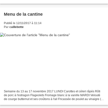
ici) Yaourt nature JEUDI Velouté de tomates...
Menu de la cantine
Publié le 12/11/2017 à 11:14
Par
caillebotte
Semaine du 13 au 17 novembre 2017 LUNDI Carottes et céleri râpés Rôti
de porc à l'estragon Flageolets Fromage blanc à la vanille MARDI Velouté
de courge butternut et ses croûtons à l'ail Fricassée de poulet au vinaigre (la
recette ici) Céréales gourmandes...