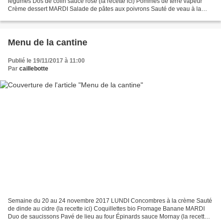
légumes Dos de colin sauce rose (la recette ici) Pommes de terre vapeur
Crème dessert MARDI Salade de pâtes aux poivrons Sauté de veau à la
Portugaise (la recette ici) Haricots verts Fromage...
Menu de la cantine
Publié le 19/11/2017 à 11:00
Par
caillebotte
Semaine du 20 au 24 novembre 2017 LUNDI Concombres à la crème Sauté
de dinde au cidre (la recette ici) Coquillettes bio Fromage Banane MARDI
Duo de saucissons Pavé de lieu au four Épinards sauce Mornay (la recette