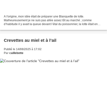
A l'origine, mon idée était de préparer une Blanquette de lotte.
Malheureusement je ne suis pas allée assez tôt au marché ; comme
d’habitude il y avait la queue devant l’étal du poissonnier, la lotte était en
promo, j’avais en vue deux morceaux de lotte...
Crevettes au miel et à l’ail
Publié le 14/08/2025 à 17:02
Par
caillebotte