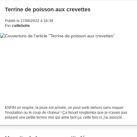
Terrine de poisson aux crevettes
Publié le 17/08/2022 à 16:38
Par
caillebotte
ENFIN on respire, la pluie est arrivée, on peut sortir dehors sans risquer
l'insolation ou le coup de chaleur ! Ça faisait longtemps que je n'avais pas
préparé une petite terrine moi qui aime tant ça; cette fois-ci, j'ai associé
poissons blancs, crevettes,...