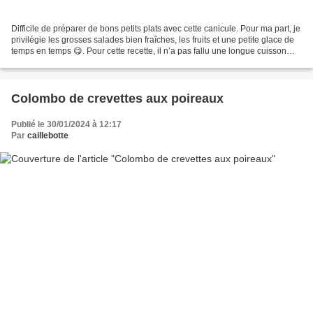
Difficile de préparer de bons petits plats avec cette canicule. Pour ma part, je
privilégie les grosses salades bien fraîches, les fruits et une petite glace de
temps en temps 😋. Pour cette recette, il n’a pas fallu une longue cuisson
donc pas trop le...
Colombo de crevettes aux poireaux
Publié le 30/01/2024 à 12:17
Par
caillebotte