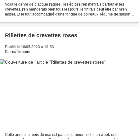
Voila le genre de plat que j'adore ! les épices j'en mettrais partout et les
crevettes, j'en mangerais bien tous les jours; je finirais peut être par m'en
lasser. Et le tout accompagné d'une fondue de poireaux, légume de saison
par excellence, je me régale....
Rillettes de crevettes roses
Publié le 16/05/2023 à 10:53
Par
caillebotte
Cette année le mois de mai est particulièrement riche en week-end