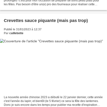
prolongés ! c'est pour moi l'occasion de préparer de bons petits plats pour
les fêtes. Pas besoin d'être un(e) pro des fourneaux pour réaliser cette
délicieuse entrée, c'est une recette...
Crevettes sauce piquante (mais pas trop)
Publié le 31/01/2023 à 12:37
Par
caillebotte
La nouvelle année chinoise 2023 a débuté le 22 janvier dernier, cette année
c'est l'année du lapin; et bientôt (le 5 février) ce sera la fête des lanternes.
Donc je suis encore dans les temps pour publier ma recette d'inspiration