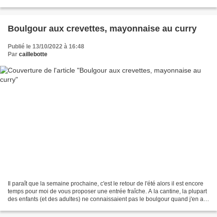
asiatique puisque la...
Boulgour aux crevettes, mayonnaise au curry
Publié le 13/10/2022 à 16:48
Par
caillebotte
Il paraît que la semaine prochaine, c'est le retour de l'été alors il est encore
temps pour moi de vous proposer une entrée fraîche. A la cantine, la plupart
des enfants (et des adultes) ne connaissaient pas le boulgour quand j'en ai
mis la première fois...