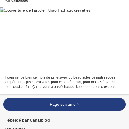
Par
caillebotte
Il commence bien ce mois de juillet avec du beau soleil ce matin et des
températures justes estivales pour cet après-midi; pour moi 25 à 28° pas
plus, c'est parfait. Ça ne vous a pas échappé, j'adooooore les crevettes
(enfin tout ce qui vient de la mer...
Page suivante >
Hébergé par Canalblog