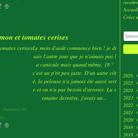
recette
Accueil
Créer 
umon et tomates cerises
Le mois d'août commence bien ! je di
sais l'autre jour que je n'aimais pas l
a canicule mais quand même, 18 °
c'est un p'tit peu juste. D'un autre côt
2026
é, la pelouse n'a jamais été aussi vert
2025
Juill
e et on n'a pas besoin d'arroser. La s
2024
Juin
Déc
emaine dernière, j'avais un...
2023
Avri
Nov
Déc
2022
Mar
Oct
Nov
Déc
]
- Permalien [
#
]
2021
Févr
Sep
Oct
Nov
Déc
lles
2020
Janv
Aoû
Sep
Oct
Nov
Déc
2019
Juill
Aoû
Sep
Oct
Nov
Déc
2018
Mai
Juill
Aoû
Sep
Oct
Nov
Déc