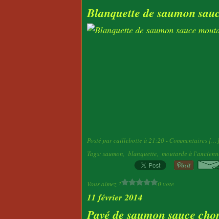
Blanquette de saumon sauc
Posté par caillebotte à 21:20 -
Commentaires [
…
Tags:
saumon
,
blanquette
,
moutarde à l'ancienn
Vous aimez ?
0 vote
11 février 2014
Pavé de saumon sauce chor