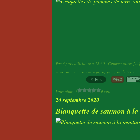
Posté par caillebotte à 12:30 -
Commentaires [
…
Tags:
saumon
,
saumon fumé
,
pommes de terre
Vous aimez ?
0 vote
24 septembre 2020
Blanquette de saumon à la