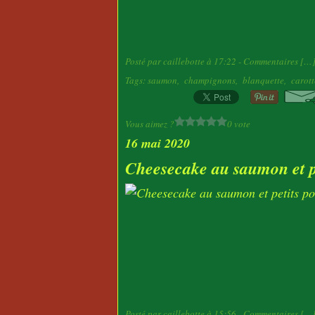
Posté par caillebotte à 17:22 -
Commentaires [
…
Tags:
saumon
,
champignons
,
blanquette
,
carott
Vous aimez ?
0 vote
16 mai 2020
Cheesecake au saumon et pe
Posté par caillebotte à 15:56 -
Commentaires [
…