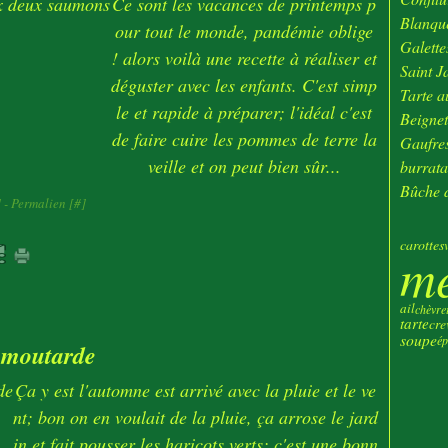
Ce sont les vacances de printemps p
Janv
Blanque
our tout le monde, pandémie oblige
Galette
! alors voilà une recette à réaliser et
Saint J
déguster avec les enfants. C'est simp
Tarte au
le et rapide à préparer; l'idéal c'est
Beignet
de faire cuire les pommes de terre la
Gaufres
veille et on peut bien sûr...
burrata
Bûche d
]
- Permalien [
#
]
carottes
m
ail
chèvre
tarte
cre
soupe
ép
 moutarde
Ça y est l'automne est arrivé avec la pluie et le ve
nt; bon on en voulait de la pluie, ça arrose le jard
in et fait pousser les haricots verts; c'est une bonn