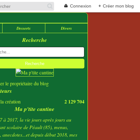
Connexion
+
Créer mon blog
Desserts
Divers
Recherche
er le propriétaire du blog
iteurs
2 129 704
la création
Ma p'tite cantine
 à 2017, la vie jours après jours au
ant scolaire de Péault (85), menus,
s, anecdotes...et depuis début 2018, mes