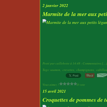
2 janvier 2022
Marmite de la mer aux pet
Posté par caillebotte à 14:48 -
Commentaires [
…
Tags:
saumon
,
crevettes
,
champignons
,
cabilla
Vous aimez ?
0 vote
15 avril 2021
Croquettes de pommes de t