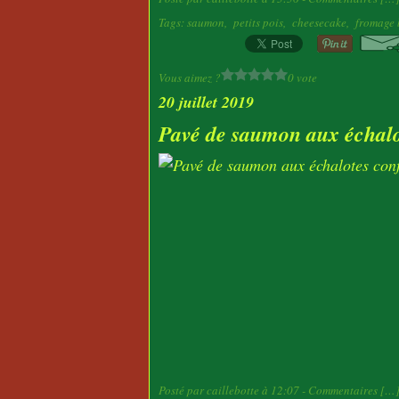
Tags:
saumon
,
petits pois
,
cheesecake
,
fromage 
Vous aimez ?
0 vote
20 juillet 2019
Pavé de saumon aux échalote
Posté par caillebotte à 12:07 -
Commentaires [
…