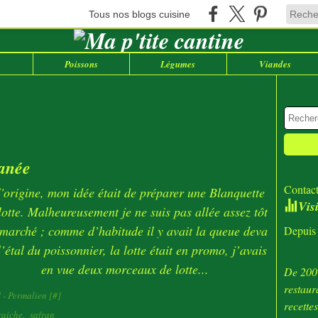
Tous nos blogs cuisine
Poissons
Légumes
Viandes
anée
Contact
l'origine, mon idée était de préparer une Blanquette
Vis
lotte. Malheureusement je ne suis pas allée assez tôt
marché ; comme d’habitude il y avait la queue deva
Depuis 
l’étal du poissonnier, la lotte était en promo, j’avais
en vue deux morceaux de lotte...
De 2007
restaur
]
- Permalien [
#
]
recette
raiche
,
safran