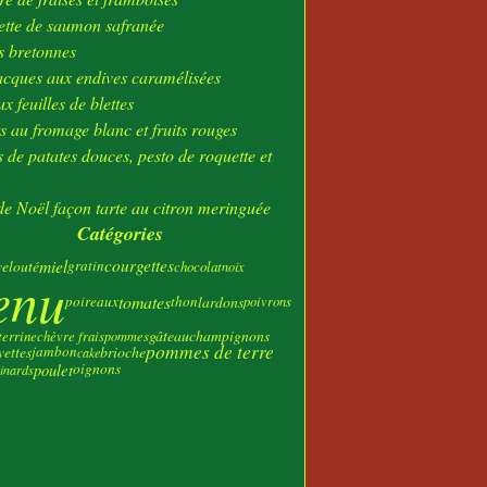
ier
(23)
tte de saumon safranée
s bretonnes
acques aux endives caramélisées
x feuilles de blettes
s au fromage blanc et fruits rouges
 de patates douces, pesto de roquette et
e Noël façon tarte au citron meringuée
Catégories
miel
courgettes
velouté
gratin
chocolat
noix
enu
tomates
poireaux
thon
lardons
poivrons
gâteau
champignons
terrine
chèvre frais
pommes
pommes de terre
vettes
jambon
brioche
cake
poulet
oignons
inards