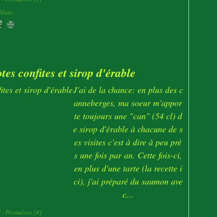
blanc
s confites et sirop d'érable
J'ai de la chance: en plus des c
anneberges, ma soeur m'appor
te toujours une "can" (54 cl) d
e sirop d'érable à chacune de s
es visites c'est à dire à peu prè
s une fois par an. Cette fois-ci,
en plus d'une tarte (la recette i
ci), j'ai préparé du saumon ave
c...
]
- Permalien [
#
]