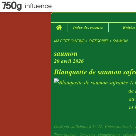
Home
Index des recettes
Entrées
MA P'TITE CANTINE
>
CATEGORIES
>
SAUMON
saumon
20 avril 2026
Blanquette de saumon safr
A 
de 
au 
nt 
Posté par caillebotte à 17:32 -
Commentaires [
…
Tags:
saumon
,
Crevettes
,
champignons
,
crème f