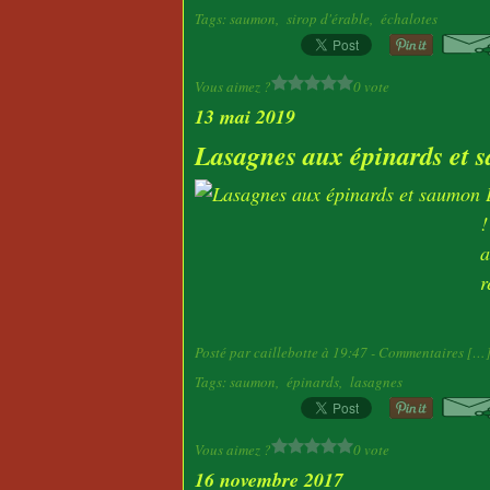
Tags:
saumon
,
sirop d'érable
,
échalotes
Vous aimez ?
0 vote
13 mai 2019
Lasagnes aux épinards et
!
a
r
Posté par caillebotte à 19:47 -
Commentaires [
…
Tags:
saumon
,
épinards
,
lasagnes
Vous aimez ?
0 vote
16 novembre 2017