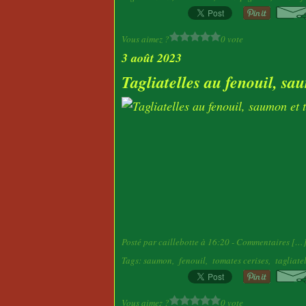
Vous aimez ?
0 vote
3 août 2023
Tagliatelles au fenouil, sa
Posté par caillebotte à 16:20 -
Commentaires [
…
Tags:
saumon
,
fenouil
,
tomates cerises
,
tagliate
Vous aimez ?
0 vote