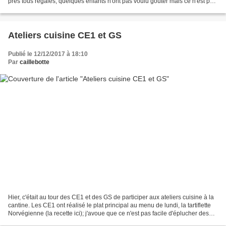
près tous régalés; quelques enfants n'ont pas voulu goûter mais ce n'est pas
grave: je n'insiste pas...
Ateliers cuisine CE1 et GS
Publié le 12/12/2017 à 18:10
Par
caillebotte
Hier, c'était au tour des CE1 et des GS de participer aux ateliers cuisine à la
cantine. Les CE1 ont réalisé le plat principal au menu de lundi, la tartiflette
Norvégienne (la recette ici); j'avoue que ce n'est pas facile d'éplucher des
pommes de terre...