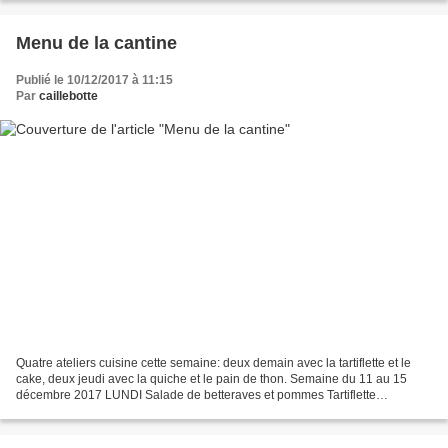
Menu de la cantine
Publié le 10/12/2017 à 11:15
Par
caillebotte
Quatre ateliers cuisine cette semaine: deux demain avec la tartiflette et le
cake, deux jeudi avec la quiche et le pain de thon. Semaine du 11 au 15
décembre 2017 LUNDI Salade de betteraves et pommes Tartiflette
Norvégienne (la recette ici) Liégeois au...