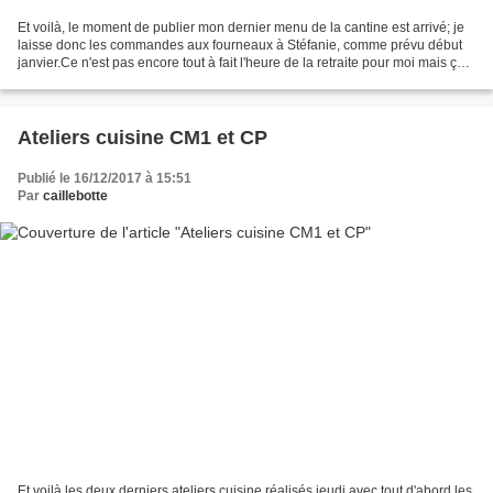
Et voilà, le moment de publier mon dernier menu de la cantine est arrivé; je
laisse donc les commandes aux fourneaux à Stéfanie, comme prévu début
janvier.Ce n'est pas encore tout à fait l'heure de la retraite pour moi mais ça
ne sera pas long désormais....
Ateliers cuisine CM1 et CP
Publié le 16/12/2017 à 15:51
Par
caillebotte
Et voilà les deux derniers ateliers cuisine réalisés jeudi avec tout d'abord les