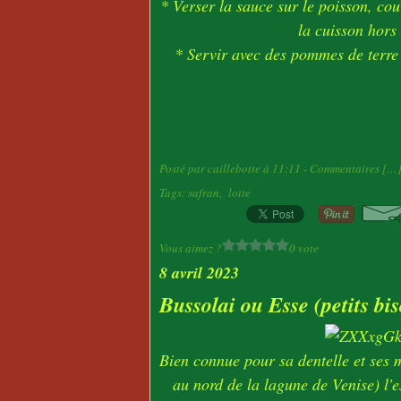
* Verser la sauce sur le poisson, couv
la cuisson hors
* Servir avec des pommes de terre
Posté par caillebotte à 11:11 -
Commentaires [
…
Tags:
safran
,
lotte
Vous aimez ?
0 vote
8 avril 2023
Bussolai ou Esse (petits bis
Bien connue pour sa dentelle et ses m
au nord de la lagune de Venise) l'e