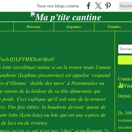
Tous nos blogs cuisine
Poissons
Légumes
Viandes
a lotte (avril/mai) même si on la trouve toute l'année
baudroie (Lophius piscatorius) est appelée ‘crapaud
Contact
es-d’Olonne, ‘diable des mers’ à Noirmoutier ou
Vis
n raison de la laideur de sa tête démesurée qui
Depuis 
 poids. Ceci explique qu’il soit rare de la trouver
ers. Une fois étêtée, la baudroie devient ‘queue de
De 2007
utre lotte (Lota lota) ou lote qui est une espèce de
restaur
 de lacs ou de rivières.
recette
(mais qu'est ce qui n'est pas "cher" actuellement ?)