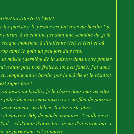
 les puristes: le pesto c'est fait avec du basilic ! je
ier cuisine à la cantine pendant une semaine du goût
s croque-monsieur à l'Italienne
(ici)
et
(ici)
et où
trop aimé le goût un peu fort du pesto.
 la mâche (dernière de la saison) dans notre panier
ui n'était plus trop fraîche, un peu fanée; j'ai donc
 en remplaçant le basilic par la mâche et le résultat
est super bon !
rai pesto au basilic, je le classe dans mes recettes
es pâtes bien sûr mais aussi avec un filet de poisson
rre vapeur, un délice. Il n'en reste plus.
15 cl environ: 80g de mâche nantaise- 2 cuillères à
ail- 5cl d'huile d'olive bio- le jus d'½ citron bio- 1
upe de parmesan- sel et poivre.