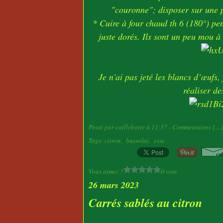
"couronne"; disposer sur une p
* Cuire à four chaud th 6 (180°) pen
juste dorés. Ils sont un peu mou à 
Je n'ai pas jeté les blancs d’œufs
réaliser de
Posté par caillebotte à 11:37 -
Commentaires [
…
Tags:
citron
,
bussolai
,
esse
Vous aimez ?
0 vote
26 mars 2023
Carrés sablés au citron