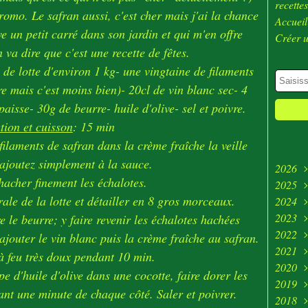
recette
promo. Le safran aussi, c'est cher mais j'ai la chance
Accueil
ve un petit carré dans son jardin et qui m'en offre
Créer 
va dire que c'est une recette de fêtes.
 de lotte d'environ 1 kg- une vingtaine de filaments
e mais c'est moins bien)- 20cl de vin blanc sec- 4
aisse- 30g de beurre- huile d'olive- sel et poivre.
tion et cuisson
: 15 min
s filaments de safran dans la crème fraîche la veille
 ajoutez simplement à la sauce.
2026
hacher finement les échalotes.
2025
Juill
rale de la lotte et détailler en 8 gros morceaux.
2024
Juin
Déc
2023
Avri
Nov
Déc
e le beurre; y faire revenir les échalotes hachées
2022
Mar
Oct
Nov
Déc
jouter le vin blanc puis la crème fraîche au safran.
2021
Févr
Sep
Oct
Nov
Déc
à feu très doux pendant 10 min.
2020
Janv
Aoû
Sep
Oct
Nov
Déc
pe d'huile d'olive dans une cocotte, faire dorer les
2019
Juill
Aoû
Sep
Oct
Nov
Déc
ant une minute de chaque côté. Saler et poivrer.
2018
Mai
Juill
Aoû
Sep
Oct
Nov
Déc