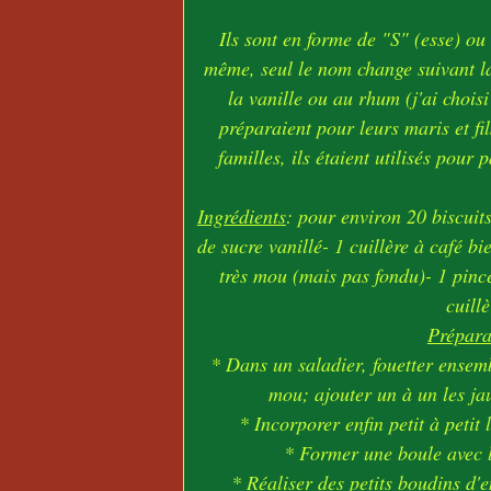
Ils sont en forme de "S" (esse) ou
même, seul le nom change suivant la 
la vanille ou au rhum (j'ai chois
préparaient pour leurs maris et fi
familles, ils étaient utilisés pour 
Ingrédients
: pour environ 20 biscuit
de sucre vanillé- 1 cuillère à café b
très mou (mais pas fondu)- 1 pincée
cuill
Prépara
* Dans un saladier, fouetter ensemb
mou; ajouter un à un les jau
* Incorporer enfin petit à petit 
* Former une boule avec la
* Réaliser des petits boudins d'