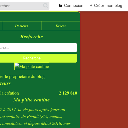
Connexion
+
Créer mon blog
Desserts
Divers
Recherche
er le propriétaire du blog
iteurs
2 129 810
la création
Ma p'tite cantine
 à 2017, la vie jours après jours au
ant scolaire de Péault (85), menus,
s, anecdotes...et depuis début 2018, mes