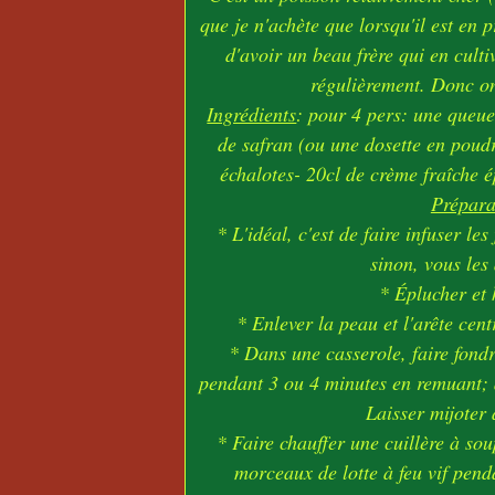
que je n'achète que lorsqu'il est en 
d'avoir un beau frère qui en culti
régulièrement. Donc on 
Ingrédients
: pour 4 pers: une queue
de safran (ou une dosette en poudr
échalotes- 20cl de crème fraîche ép
Prépara
* L'idéal, c'est de faire infuser le
sinon, vous les
* Éplucher et 
* Enlever la peau et l'arête cent
* Dans une casserole, faire fondr
pendant 3 ou 4 minutes en remuant; a
Laisser mijoter 
* Faire chauffer une cuillère à sou
morceaux de lotte à feu vif pend