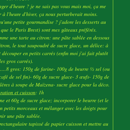
nger d'heure ? je ne sais pas vous mais moi, ça me
er à l'heure d'hiver, ça nous perturberait moins.
u'une petite gourmandise ? j'adore les desserts au
i que le Paris Brest) sont mes gâteaux préférés.
omme une tarte au citron: une pâte sablée en dessous
tron, le tout saupoudré de sucre glace, un délice: à
découper en petits carrés (enfin moi j'ai fait plutôt
des gros carrés).
.....8 gros: 150g de farine- 100g de beurre ½ sel (ou
café de sel fin)- 60g de sucre glace- 3 œufs- 150g de
llères à soupe de Maïzena- sucre glace pour la déco.
ration et cuisson
: 1h
ne et 60g de sucre glace; incorporer le beurre (et le
en petits morceaux et mélanger avec les doigts pour
nir une pâte sablée.
rectangulaire tapissé de papier cuisson et mettre au