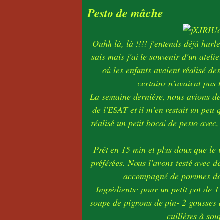
Pesto de mâche
Ouhh là, là !!!! j'entends déjà hurler
sais mais j'ai le souvenir d'un atel
où les enfants avaient réalisé de
certains n'avaient pas 
La semaine dernière, nous avions de
de l'ESAT et il m'en restait un peu q
réalisé un petit bocal de pesto avec,
Prêt en 15 min et plus doux que le v
préférées. Nous l'avons testé avec d
accompagné de pommes de te
Ingrédients
: pour un petit pot de 
soupe de pignons de pin- 2 gousses d'
cuillères à so