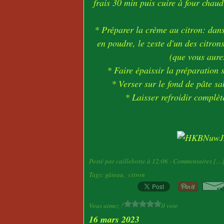
frais 30 min puis cuire à four chau
* Préparer la crème au citron: dans 
en poudre, le zeste d'un des citrons
(que vous aurez
* Faire épaissir la préparation
* Verser sur le fond de pâte s
* Laisser refroidir complè
Posté par caillebotte à 12:06 -
Commentaires [
…
Tags:
gâteau
,
citron
Vous aimez ?
0 vote
16 mars 2023