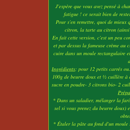
J'espère que vous avez pensé à cha
fatigue ! ce serait bien de rest
Pour s'en remettre, quoi de mieux q
citron, la tarte au citron (ains
En fait cette version, c'est un peu c
et par dessus la fameuse crème au ci
cuire dans un moule rectangulaire et 
Ingrédients
: pour 12 petits carrés ou
100g de beurre doux et ½ cuillère à 
sucre en poudre- 3 citrons bio- 2 cui
Prépa
* Dans un saladier, mélanger la fari
sel si vous prenez du beurre doux) 
obte
* Étaler la pâte au fond d'un moule 