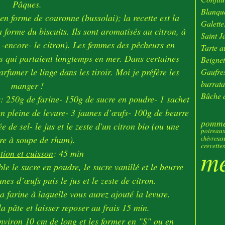
Pâques.
Janv
Blanque
 en forme de couronne (bussolai); la recette est la
Galette
forme du biscuits. Ils sont aromatisés au citron, à
Saint J
i -encore- le citron). Les femmes des pêcheurs en
Tarte au
ls qui partaient longtemps en mer. Dans certaines
Beignet
parfumer le linge dans les tiroir. Moi je préfère les
Gaufres
burrata
manger !
Bûche d
s: 250g de farine- 150g de sucre en poudre- 1 sachet
ien pleine de levure- 3 jaunes d’œufs- 100g de beurre
pommes
 de sel- le jus et le zeste d'un citron bio (ou une
poireau
so
ère à soupe de rhum).
chèvre
crevettes
m
tion et cuisson
: 45 min
le le sucre en poudre, le sucre vanillé et le beurre
nes d’œufs puis le jus et le zeste de citron.
la farine à laquelle vous aurez ajouté la levure.
 pâte et laisser reposer au frais 15 min.
environ 10 cm de long et les former en "S" ou en