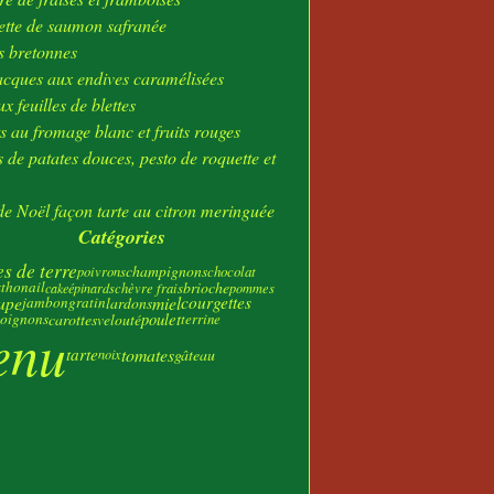
ier
(23)
tte de saumon safranée
s bretonnes
acques aux endives caramélisées
x feuilles de blettes
s au fromage blanc et fruits rouges
 de patates douces, pesto de roquette et
e Noël façon tarte au citron meringuée
Catégories
 de terre
champignons
poivrons
chocolat
x
thon
ail
brioche
chèvre frais
cake
épinards
pommes
upe
miel
courgettes
jambon
gratin
lardons
poulet
oignons
carottes
velouté
terrine
enu
tarte
tomates
gâteau
noix