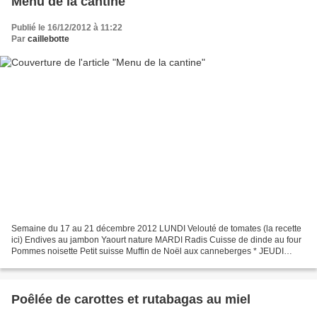
Menu de la cantine
Publié le 16/12/2012 à 11:22
Par
caillebotte
Semaine du 17 au 21 décembre 2012 LUNDI Velouté de tomates (la recette
ici) Endives au jambon Yaourt nature MARDI Radis Cuisse de dinde au four
Pommes noisette Petit suisse Muffin de Noël aux canneberges * JEUDI
Salade frisée aux lardons Blanquette de...
Poêlée de carottes et rutabagas au miel