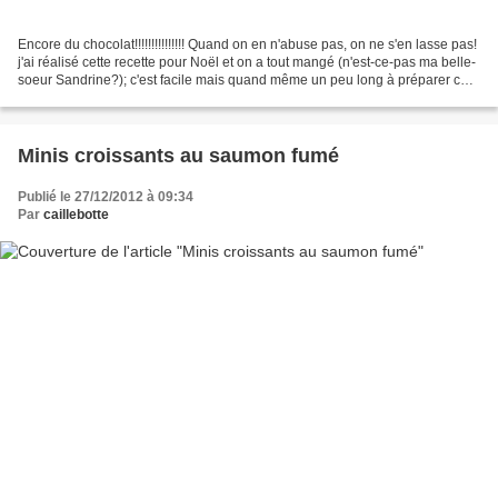
Encore du chocolat!!!!!!!!!!!!!!! Quand on en n'abuse pas, on ne s'en lasse pas!
j'ai réalisé cette recette pour Noël et on a tout mangé (n'est-ce-pas ma belle-
soeur Sandrine?); c'est facile mais quand même un peu long à préparer car
il faut appliquer...
Minis croissants au saumon fumé
Publié le 27/12/2012 à 09:34
Par
caillebotte