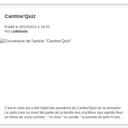
de sarrasin sous une croûte de pâte levée;...
Cantine'Quiz
Publié le 20/12/2012 à 18:41
Par
caillebotte
C'est le radis qui a fait l'objet des questions du Cantine'Quiz de la semaine!
Le radis (noir ou rose) fait partie de la famille des crucifères (qui signifie fleur
en forme de croix) comme : * le chou * la carotte * la pomme de terre N’avoir
plus un radis...