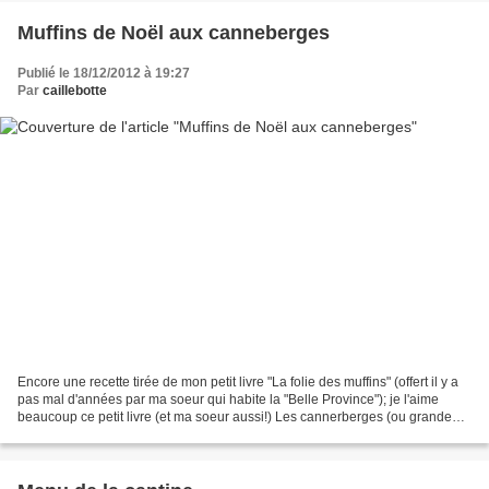
Muffins de Noël aux canneberges
Publié le 18/12/2012 à 19:27
Par
caillebotte
Encore une recette tirée de mon petit livre "La folie des muffins" (offert il y a
pas mal d'années par ma soeur qui habite la "Belle Province"); je l'aime
beaucoup ce petit livre (et ma soeur aussi!) Les cannerberges (ou grande
airelle rouge d'Amérique...