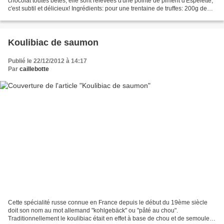
chocolat toutes bêtes, elle sont relevées d'une pointe de piment d'Espelette;
c'est subtil et délicieux! Ingrédients: pour une trentaine de truffes: 200g de
chocolat noir...
Koulibiac de saumon
Publié le 22/12/2012 à 14:17
Par
caillebotte
Cette spécialité russe connue en France depuis le début du 19ème siècle
doit son nom au mot allemand "kohlgebäck" ou "pâté au chou".
Traditionnellement le koulibiac était en effet à base de chou et de semoule