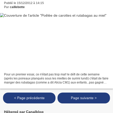
Publié le 15/12/2012 à 14:15
Par
caillebotte
Pour un premier essai, ce n'était pas trop mal! le défi de cette semaine
(après les poireaux planqués sous les miettes de surimi lundi) c'était de faire
manger des rubatagas (comme a dit Alicia CM1) aux enfants...pas gagné
d'avance mais comme d'habitude,...
< Page précédente
Page suivante >
Hébergé par Canalblog