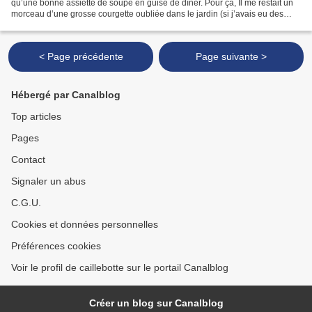
qu’une bonne assiette de soupe en guise de dîner. Pour ça, Il me restait un
morceau d’une grosse courgette oubliée dans le jardin (si j’avais eu des
poules, elles en auraient profité),...
< Page précédente
Page suivante >
Hébergé par Canalblog
Top articles
Pages
Contact
Signaler un abus
C.G.U.
Cookies et données personnelles
Préférences cookies
Voir le profil de caillebotte sur le portail Canalblog
Créer un blog sur Canalblog