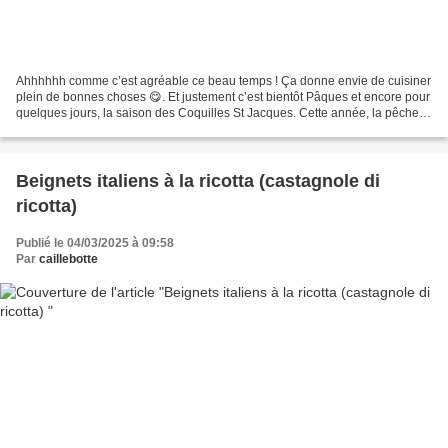
Ahhhhhh comme c’est agréable ce beau temps ! Ça donne envie de cuisiner
plein de bonnes choses 😋. Et justement c’est bientôt Pâques et encore pour
quelques jours, la saison des Coquilles St Jacques. Cette année, la pêche a
été bonne, voire même TRÈS bonne...
Beignets italiens à la ricotta (castagnole di
ricotta)
Publié le 04/03/2025 à 09:58
Par
caillebotte