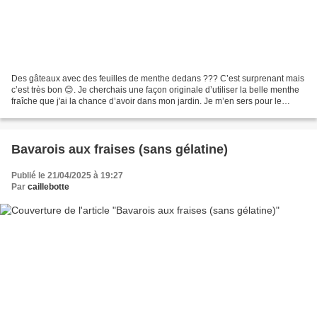
Des gâteaux avec des feuilles de menthe dedans ??? C’est surprenant mais
c’est très bon 😊. Je cherchais une façon originale d’utiliser la belle menthe
fraîche que j'ai la chance d’avoir dans mon jardin. Je m’en sers pour le
taboulé, pour les rouleaux...
Bavarois aux fraises (sans gélatine)
Publié le 21/04/2025 à 19:27
Par
caillebotte