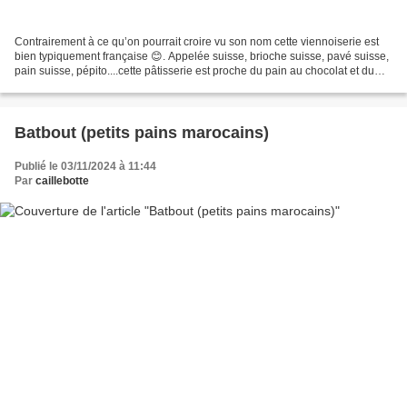
Contrairement à ce qu’on pourrait croire vu son nom cette viennoiserie est
bien typiquement française 😊. Appelée suisse, brioche suisse, pavé suisse,
pain suisse, pépito....cette pâtisserie est proche du pain au chocolat et du
pain aux raisins à base...
Batbout (petits pains marocains)
Publié le 03/11/2024 à 11:44
Par
caillebotte