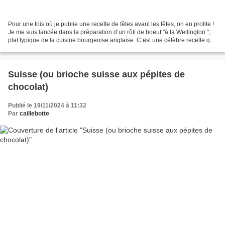
Pour une fois où je publie une recette de fêtes avant les fêtes, on en profite !
Je me suis lancée dans la préparation d’un rôti de boeuf "à la Wellington ",
plat typique de la cuisine bourgeoise anglaise. C’est une célèbre recette qui
devrait son nom...
Suisse (ou brioche suisse aux pépites de
chocolat)
Publié le 19/11/2024 à 11:32
Par
caillebotte