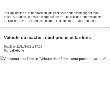
Les tagliatelles et le haddock en fait, c'est juste pour accompagner mon
pesto. A l'origine, le pesto est préparé avec du basilic, des pignons de pin,
de l'huile d'olive, du parmesan et de l'ail; et bien moi, j'avais une belle
brassée de bettes (ou blettes)...
Velouté de mâche , oeuf poché et lardons
Publié le 22/11/2023 à 17:35
Par
caillebotte