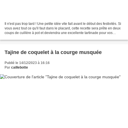
Il n'est pas trop tard ! Une petite idée vite fait avant le début des festivités. Si
vous avez tout ce qu'il faut dans le placard, cette recette sera prête en deux
coups de cuillère à pot et deviendra une excellente tartinade pour vos
amuse-bouche servis...
Tajine de coquelet à la courge musquée
Publié le 14/12/2023 à 16:16
Par
caillebotte