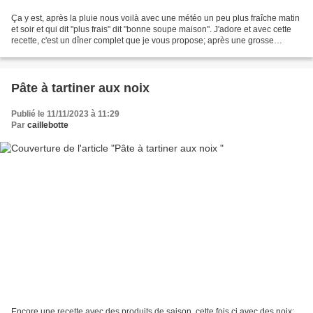
Ça y est, après la pluie nous voilà avec une météo un peu plus fraîche matin
et soir et qui dit "plus frais" dit "bonne soupe maison". J'adore et avec cette
recette, c'est un dîner complet que je vous propose; après une grosse
assiette de ce velouté,...
Pâte à tartiner aux noix
Publié le 11/11/2023 à 11:29
Par
caillebotte
Encore une recette avec des produits de saison, cette fois ci avec des noix;