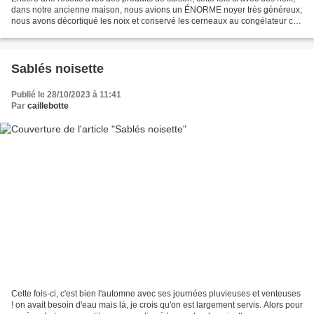
dans notre ancienne maison, nous avions un ÉNORME noyer très généreux;
nous avons décortiqué les noix et conservé les cerneaux au congélateur ce
qui nous permet d'en sortir la...
Sablés noisette
Publié le 28/10/2023 à 11:41
Par
caillebotte
Cette fois-ci, c'est bien l'automne avec ses journées pluvieuses et venteuses
! on avait besoin d'eau mais là, je crois qu'on est largement servis. Alors pour