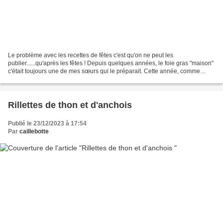
Le problème avec les recettes de fêtes c'est qu'on ne peut les
publier......qu'après les fêtes ! Depuis quelques années, le foie gras "maison"
c'était toujours une de mes sœurs qui le préparait. Cette année, comme
c'était moi qui recevait, je me suis...
Rillettes de thon et d'anchois
Publié le 23/12/2023 à 17:54
Par
caillebotte