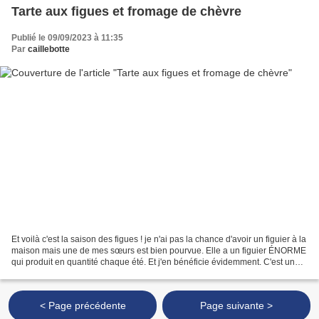
Tarte aux figues et fromage de chèvre
Publié le 09/09/2023 à 11:35
Par
caillebotte
Et voilà c'est la saison des figues ! je n'ai pas la chance d'avoir un figuier à la
maison mais une de mes sœurs est bien pourvue. Elle a un figuier ÉNORME
qui produit en quantité chaque été. Et j'en bénéficie évidemment. C'est une
tarte sucrée/salée...
< Page précédente
Page suivante >