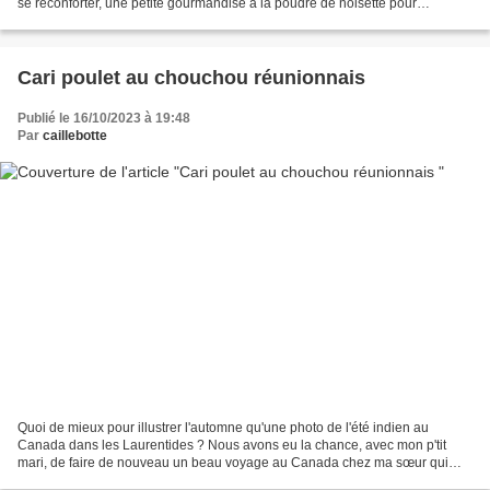
se réconforter, une petite gourmandise à la poudre de noisette pour
accompagner le thé de l'après-midi;...
Cari poulet au chouchou réunionnais
Publié le 16/10/2023 à 19:48
Par
caillebotte
Quoi de mieux pour illustrer l'automne qu'une photo de l'été indien au
Canada dans les Laurentides ? Nous avons eu la chance, avec mon p'tit
mari, de faire de nouveau un beau voyage au Canada chez ma sœur qui
habite ce beau pays depuis plus de 45 ans....