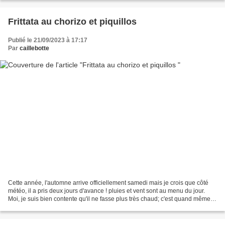
Frittata au chorizo et piquillos
Publié le 21/09/2023 à 17:17
Par
caillebotte
Cette année, l'automne arrive officiellement samedi mais je crois que côté
météo, il a pris deux jours d'avance ! pluies et vent sont au menu du jour.
Moi, je suis bien contente qu'il ne fasse plus très chaud; c'est quand même
plus supportable et on peut...