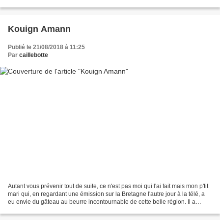
une recette sucrée...
Kouign Amann
Publié le 21/08/2018 à 11:25
Par
caillebotte
Autant vous prévenir tout de suite, ce n'est pas moi qui l'ai fait mais mon p'tit
mari qui, en regardant une émission sur la Bretagne l'autre jour à la télé, a
eu envie du gâteau au beurre incontournable de cette belle région. Il a
déniché la recette...