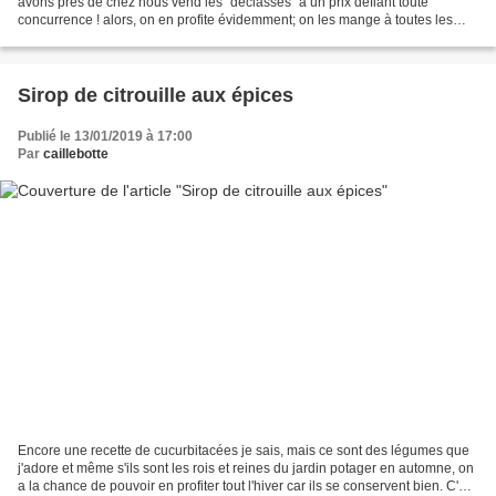
avons près de chez nous vend les "déclassés" à un prix défiant toute
concurrence ! alors, on en profite évidemment; on les mange à toutes les
sauces (façon de parler) en gaspacho...
Sirop de citrouille aux épices
Publié le 13/01/2019 à 17:00
Par
caillebotte
Encore une recette de cucurbitacées je sais, mais ce sont des légumes que
j'adore et même s'ils sont les rois et reines du jardin potager en automne, on
a la chance de pouvoir en profiter tout l'hiver car ils se conservent bien. C'est