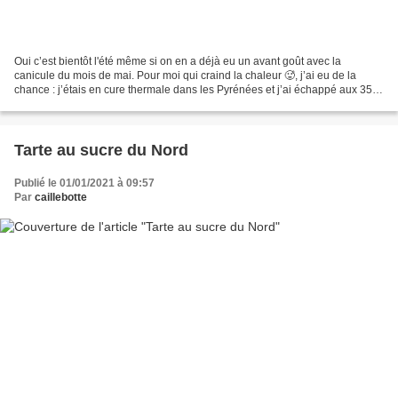
Oui c’est bientôt l'été même si on en a déjà eu un avant goût avec la
canicule du mois de mai. Pour moi qui craind la chaleur 🥵, j’ai eu de la
chance : j’étais en cure thermale dans les Pyrénées et j’ai échappé aux 35°
et plus qui sévissaient en Vendée....
Tarte au sucre du Nord
Publié le 01/01/2021 à 09:57
Par
caillebotte