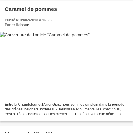
Caramel de pommes
Publié le 09/02/2018 à 16:25
Par
caillebotte
Entre la Chandeleur et Mardi Gras, nous sommes en plein dans la période
des crêpes, beignets, bottereaux, tourtisseaux ou merveilles: chez nous,
c'est plutôt les bottereaux et les merveilles. J'ai découvert cette délicieuse
recette il y a quelques mois...