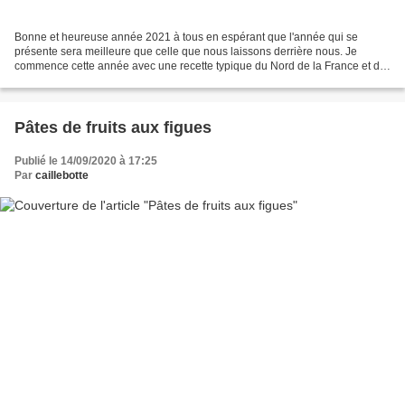
Bonne et heureuse année 2021 à tous en espérant que l'année qui se
présente sera meilleure que celle que nous laissons derrière nous. Je
commence cette année avec une recette typique du Nord de la France et de
la Belgique; et ce n'est pas mon amie Jocelyne...
Pâtes de fruits aux figues
Publié le 14/09/2020 à 17:25
Par
caillebotte