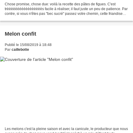
Chose promise, chose due: voilà la recette des pâtes de figues. C'est
trèèèèèèèèèèèèèèèèès facile à réaliser, il faut juste un peu de patience. Par
contre, si vous n'êtes pas "bec sucré" passez votre chemin, cette friandise
n'est pas pour vous. La pâte...
Melon confit
Publié le 15/08/2019 à 18:48
Par
caillebotte
Les melons c'est la pleine saison et avec la canicule, le producteur que nous