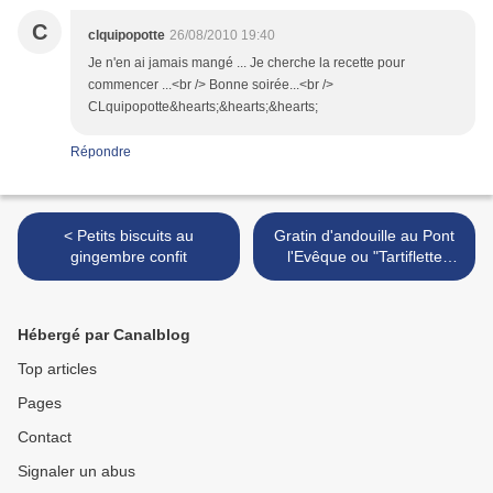
C
clquipopotte
26/08/2010 19:40
Je n'en ai jamais mangé ... Je cherche la recette pour
commencer ...<br /> Bonne soirée...<br />
CLquipopotte&hearts;&hearts;&hearts;
Répondre
< Petits biscuits au
Gratin d'andouille au Pont
gingembre confit
l'Evêque ou "Tartiflette
Normande" >
Hébergé par Canalblog
Top articles
Pages
Contact
Signaler un abus