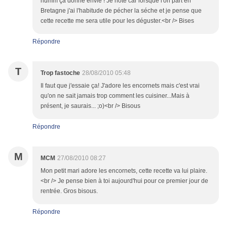
humm ça donne envie ! Je note car lorsque l'on part en
Bretagne j'ai l'habitude de pécher la séche et je pense que
cette recette me sera utile pour les déguster.<br /> Bises
Répondre
T
Trop fastoche
28/08/2010 05:48
Il faut que j'essaie ça! J'adore les encornets mais c'est vrai
qu'on ne sait jamais trop comment les cuisiner...Mais à
présent, je saurais... ;o)<br /> Bisous
Répondre
M
MCM
27/08/2010 08:27
Mon petit mari adore les encornets, cette recette va lui plaire.
<br /> Je pense bien à toi aujourd'hui pour ce premier jour de
rentrée. Gros bisous.
Répondre