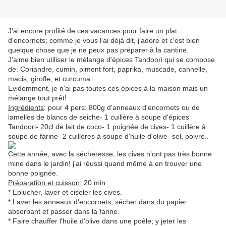
J'ai encore profité de ces vacances pour faire un plat
d'encornets; comme je vous l'ai déjà dit, j'adore et c'est bien
quelque chose que je ne peux pas préparer à la cantine.
J'aime bien utiliser le mélange d'épices Tandoori qui se compose
de: Coriandre, cumin, piment fort, paprika, muscade, cannelle,
macis, girofle, et curcuma.
Evidemment, je n'ai pas toutes ces épices à la maison mais un
mélange tout prêt!
Ingrédients
: pour 4 pers: 800g d'anneaux d'encornets ou de
lamelles de blancs de seiche- 1 cuillère à soupe d'épices
Tandoori- 20cl de lait de coco- 1 poignée de cives- 1 cuillère à
soupe de farine- 2 cuillères à soupe d'huile d'olive- sel, poivre..
Cette année, avec la sécheresse, les cives n'ont pas très bonne
mine dans le jardin! j'ai réussi quand même à en trouver une
bonne poignée.
Préparation et cuisson:
20 min
* Eplucher, laver et ciseler les cives.
* Laver les anneaux d'encornets, sécher dans du papier
absorbant et passer dans la farine.
* Faire chauffer l'huile d'olive dans une poêle; y jeter les